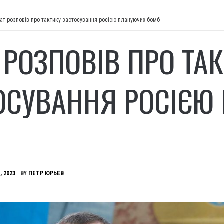
нат розповів про тактику застосування росією плануючих бомб
Т РОЗПОВІВ ПРО ТА
ОСУВАННЯ РОСІЄЮ
, 2023
BY
ПЕТР ЮРЬЕВ