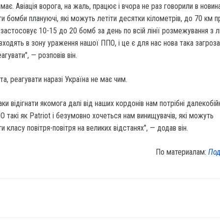
ає. Авіація ворога, на жаль, працює і вчора не раз говорили в новин
и бомби плануючі, які можуть летіти десятки кілометрів, до 70 км 
 застосовує 10-15 до 20 бомб за день по всій лінії розмежування з лі
входять в зону ураження нашої ППО, і це є для нас нова така загроза,
гувати", — розповів він.
та, реагувати наразі Україна не має чим.
ки відігнати якомога далі від наших кордонів нам потрібні далекобій
О такі як Patriot і безумовно хочеться нам винищувачів, які можуть
 класу повітря-повітря на великих відстанях", — додав він.
По материалам:
Под