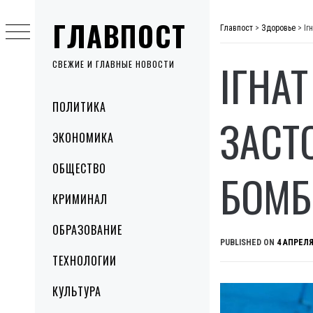
Skip
ГЛАВПОСТ
to
Главпост
>
Здоровье
>
Іг
content
ІГНА
СВЕЖИЕ И ГЛАВНЫЕ НОВОСТИ
Primary
ПОЛИТИКА
Menu
ЗАСТ
ЭКОНОМИКА
ОБЩЕСТВО
БОМБ
КРИМИНАЛ
ОБРАЗОВАНИЕ
PUBLISHED ON
4 АПРЕЛЯ
ТЕХНОЛОГИИ
КУЛЬТУРА