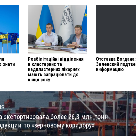
ла
Реабілітаційні відділення
Отставка Богдана:
о знати
в кластерних та
Зеленский подтв
надкластерних лікарнях
информацию
мають запрацювати до
кінця року
us
а экспортировала более 26,3 млн тонн
us
одукции по «зерновому коридору»