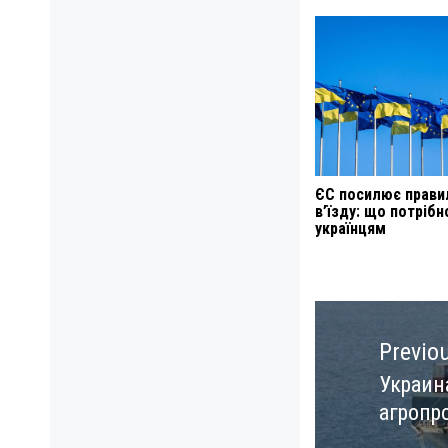
ЄС посилює прави
в’їзду: що потрібн
українцям
Навигация
по
Previo
записям
Украин
Previo
агропр
post: