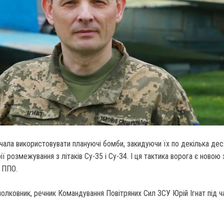
ала використовувати плануючі бомби, закидуючи їх по декілька деся
ії розмежування з літаків Су-35 і Су-34. І ця тактика ворога є новою
 ППО.
олковник, речник Командування Повітряних Сил ЗСУ Юрій Ігнат під ч