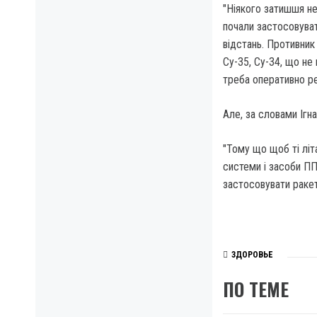
"Ніякого затишшя нем
почали застосовуват
відстань. Противник
Су-35, Су-34, що не 
треба оперативно реа
Але, за словами Ігна
"Тому що щоб ті літа
системи і засоби ПП
застосовувати ракети
ЗДОРОВЬЕ
ПО ТЕМЕ