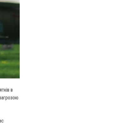
тків в
 загрозою
ас