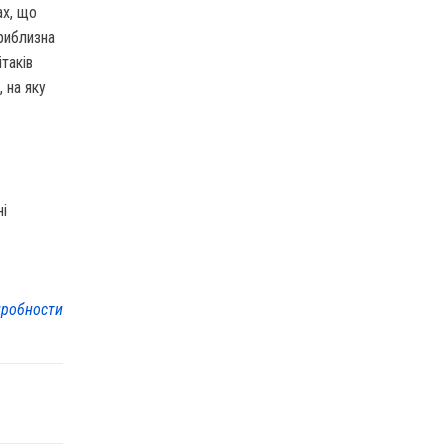
ах, що
приблизна
таків
 на яку
ні
робности