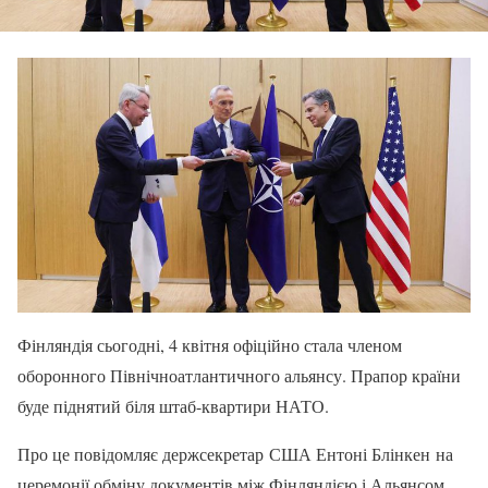
Фінляндія сьогодні, 4 квітня офіційно стала членом
оборонного Північноатлантичного альянсу. Прапор країни
буде піднятий біля штаб-квартири НАТО.
Про це повідомляє держсекретар США Ентоні Блінкен на
церемонії обміну документів між Фінляндією і Альянсом.