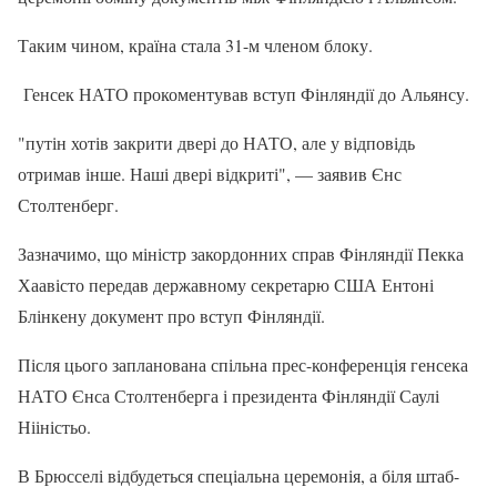
Таким чином, країна стала 31-м членом блоку.
Генсек НАТО прокоментував вступ Фінляндії до Альянсу.
"путін хотів закрити двері до НАТО, але у відповідь
отримав інше. Наші двері відкриті", — заявив Єнс
Столтенберг.
Зазначимо, що міністр закордонних справ Фінляндії Пекка
Хаавісто передав державному секретарю США Ентоні
Блінкену документ про вступ Фінляндії.
Після цього запланована спільна прес-конференція генсека
НАТО Єнса Столтенберга і президента Фінляндії Саулі
Нііністьо.
В Брюсселі відбудеться спеціальна церемонія, а біля штаб-