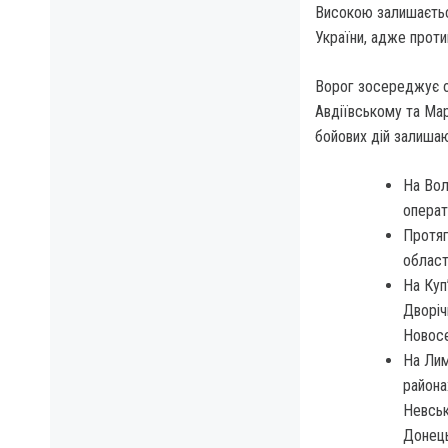
Високою залишається
України, адже проти
Ворог зосереджує ос
Авдіївському та Мар
бойових дій залишаю
На Вол
операт
Протяг
област
На Куп
Дворіч
Новосе
На Лим
района
Невськ
Донець