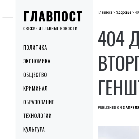
Skip
ГЛАВПОСТ
to
Главпост
>
Здоровье
>
40
content
404 
СВЕЖИЕ И ГЛАВНЫЕ НОВОСТИ
Primary
ПОЛИТИКА
Menu
ВТОР
ЭКОНОМИКА
ОБЩЕСТВО
ГЕНШ
КРИМИНАЛ
ОБРАЗОВАНИЕ
PUBLISHED ON
3 АПРЕЛЯ
ТЕХНОЛОГИИ
КУЛЬТУРА