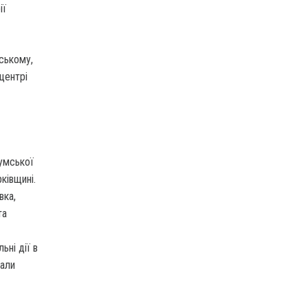
ії
ському,
центрі
Сумської
ківщині.
вка,
та
ьні дії в
нали
—