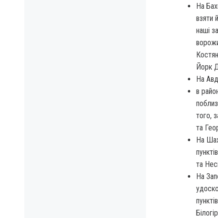
На Бах
взяти 
наші з
ворожи
Костянт
Йорк Д
На Авд
в райо
поблиз
того, 
та Гео
На Шах
пункті
та Нес
На Зап
удоско
пункті
Білогі