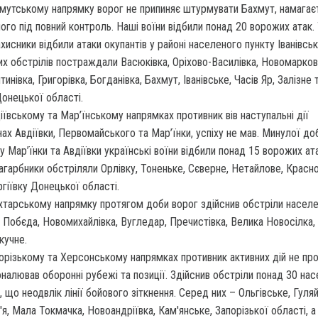
мутському напрямку ворог не припиняє штурмувати Бахмут, намагає
його під повний контроль. Наші воїни відбили понад 20 ворожих атак.
ахисники відбили атаки окупантів у районі населеного пункту Іванівськ
х обстрілів постраждали Васюківка, Оріхово-Василівка, Новомарков
инівка, Григорівка, Богданівка, Бахмут, Іванівське, Часів Яр, Залізне
онецької області.
іївському та Мар’їнському напрямках противник вів наступальні дії
нах Авдіївки, Первомайського та Мар’їнки, успіху не мав. Минулої до
у Мар’їнки та Авдіївки українські воїни відбили понад 15 ворожих ат
загарбники обстріляли Орлівку, Тоненьке, Сєверне, Нетайлове, Красн
ргіївку Донецької області.
тарському напрямку протягом доби ворог здійснив обстріли насел
в Побєда, Новомихайлівка, Вугледар, Пречистівка, Велика Новосілка,
кучне.
орізькому та Херсонському напрямках противник активних дій не про
налював оборонні рубежі та позиції. Здійснив обстріли понад 30 на
в, що неодвлік лінії бойового зіткнення. Серед них – Ольгівське, Гуля
р'я, Мала Токмачка, Новоандріївка, Кам'янське, Запорізької області, 