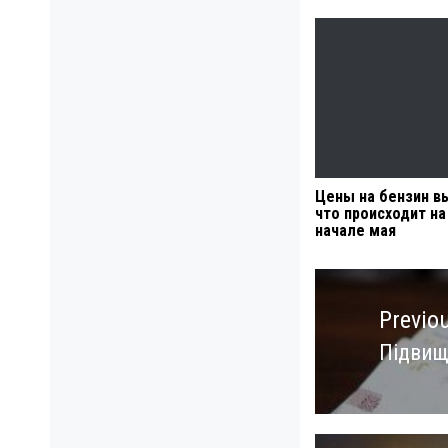
Цены на бензин в
что происходит на
начале мая
Навигация
по
Previo
записям
Підвище
Previo
post: