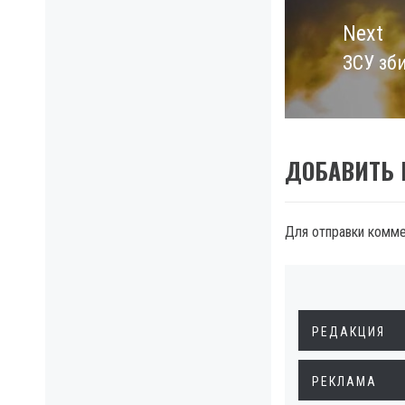
Next
ЗСУ зб
Next
post:
ДОБАВИТЬ
Для отправки комм
РЕДАКЦИЯ
РЕКЛАМА