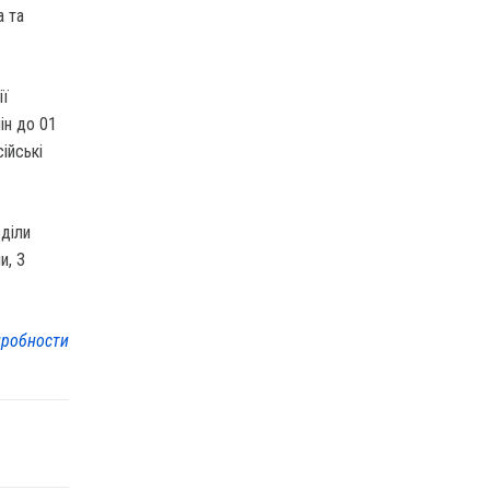
а та
ії
ін до 01
ійські
зділи
и, 3
робности