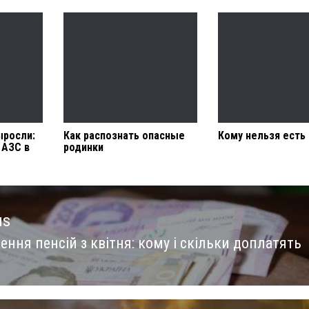
ыросли:
Как распознать опасные
Кому нельзя есть 
 АЗС в
родинки
us
ння пенсій з квітня: кому і скільки доплатять
us