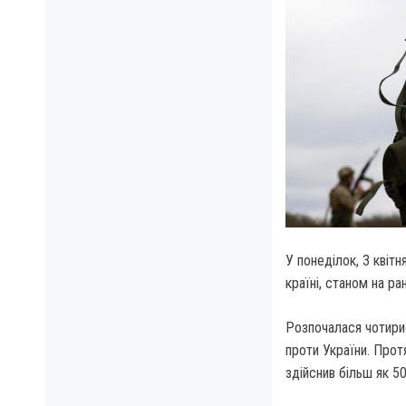
У понеділок, 3 квіт
країні, станом на ра
Розпочалася чотири
проти України. Прот
здійснив більш як 5