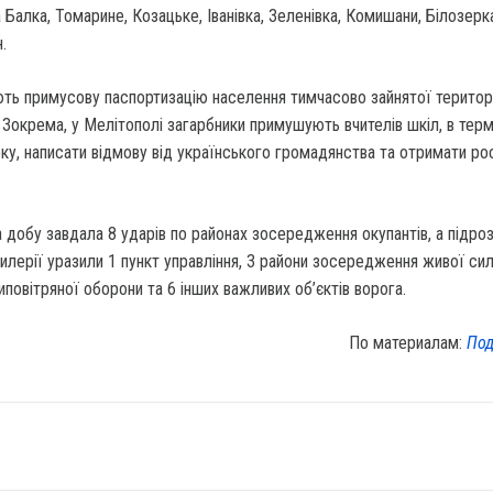
 Балка, Томарине, Козацьке, Іванівка, Зеленівка, Комишани, Білозерк
.
ть примусову паспортизацію населення тимчасово зайнятої територ
. Зокрема, у Мелітополі загарбники примушують вчителів шкіл, в терм
ку, написати відмову від українського громадянства та отримати рос
за добу завдала 8 ударів по районах зосередження окупантів, а підро
тилерії уразили 1 пункт управління, 3 райони зосередження живої сил
иповітряної оборони та 6 інших важливих об’єктів ворога.
По материалам:
Под