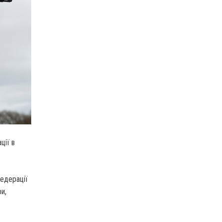
ції в
едерації
и,