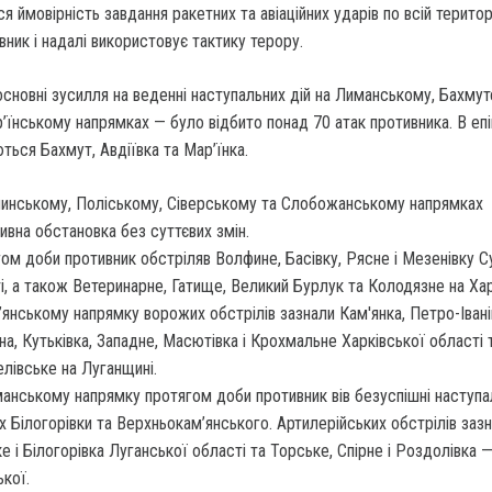
 ймовірність завдання ракетних та авіаційних ударів по всій територ
вник і надалі використовує тактику терору.
новні зусилля на веденні наступальних дій на Лиманському, Бахмут
’їнському напрямках — було відбито понад 70 атак противника. В епі
ться Бахмут, Авдіївка та Мар’їнка.
инському, Поліському, Сіверському та Слобожанському напрямках
ивна обстановка без суттєвих змін.
ом доби противник обстріляв Волфине, Басівку, Рясне і Мезенівку 
і, а також Ветеринарне, Гатище, Великий Бурлук та Колодязне на Хар
’янському напрямку ворожих обстрілів зазнали Кам'янка, Петро-Івані
на, Кутьківка, Западне, Масютівка і Крохмальне Харківської області 
лівське на Луганщині.
анському напрямку протягом доби противник вів безуспішні наступал
х Білогорівки та Верхньокам’янського. Артилерійських обстрілів заз
е і Білогорівка Луганської області та Торське, Спірне і Роздолівка 
кої.