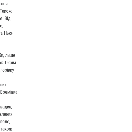
ться
 Також
е. Від
е,
 та Нью-
би, лише
ак. Окрім
огорівку
ених
 Времівка
водив,
селених
йполе,
а також