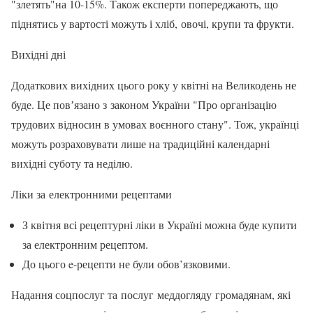
"злетять"на 10-15%. Також експерти попереджають, що
піднятись у вартості можуть і хліб, овочі, крупи та фрукти.
Вихідні дні
Додаткових вихідних цього року у квітні на Великодень не
буде. Це повʼязано з законом України "Про організацію
трудових відносин в умовах воєнного стану". Тож, українці
можуть розраховувати лише на традиційні календарні
вихідні суботу та неділю.
Ліки за електронними рецептами
З квітня всі рецептурні ліки в Україні можна буде купити
за електронним рецептом.
До цього e-рецепти не були обов’язковими.
Надання соцпослуг та послуг меддогляду громадянам, які