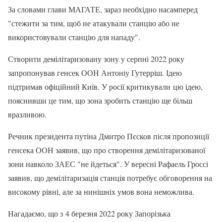
За словами глави МАГАТЕ, зараз необхідно насамперед
"стежити за тим, щоб не атакували станцію або не
використовували станцію для нападу".
Створити демілітаризовану зону у серпні 2022 року
запропонував генсек ООН Антоніу Гутерріш. Ідею
підтримав офіційний Київ. У росії критикували цю ідею,
пояснивши це тим, що зона зробить станцію ще більш
вразливою.
Речник президента путіна Дмитро Пєсков після пропозиції
генсека ООН заявив, що про створення демілітаризованої
зони навколо ЗАЕС "не йдеться". У вересні Рафаель Гроссі
заявив, що демілітаризація станція потребує обговорення на
високому рівні, але за нинішніх умов вона неможлива.
​Нагадаємо, що з 4 березня 2022 року Запорізька