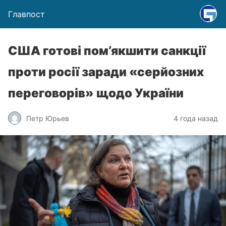
Главпост
США готові пом’якшити санкції
проти росії заради «серйозних
переговорів» щодо України
Петр Юрьев
4 года назад