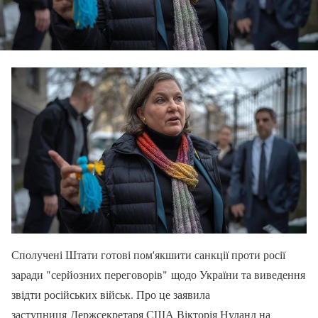
Сполучені Штати готові пом'якшити санкції проти росії
заради "серйозних переговорів" щодо України та виведення
звідти російських військ. Про це заявила
заступниця Держсекретаря США Вікторія Нуланд на