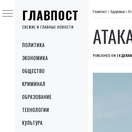
Skip
ГЛАВПОСТ
to
Главпост
>
Здоровье
>
Ат
content
АТАК
СВЕЖИЕ И ГЛАВНЫЕ НОВОСТИ
Primary
ПОЛИТИКА
Menu
PUBLISHED ON
14 ДЕКАБ
ЭКОНОМИКА
ОБЩЕСТВО
КРИМИНАЛ
ОБРАЗОВАНИЕ
ТЕХНОЛОГИИ
КУЛЬТУРА