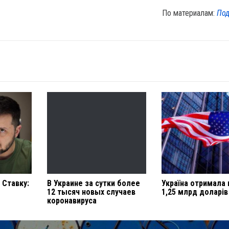
По материалам:
Под
 Ставку:
В Украине за сутки более
Україна отримала 
12 тысяч новых случаев
1,25 млрд доларі
коронавируса