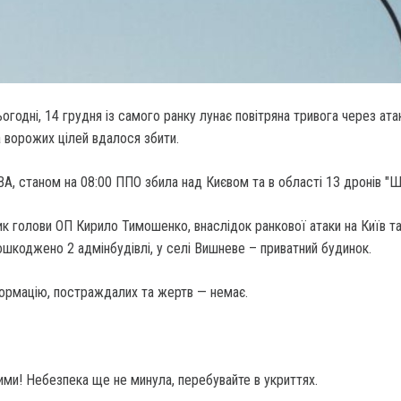
ьогодні, 14 грудня із самого ранку лунає повітряна тривога через ата
 ворожих цілей вдалося збити.
А, станом на 08:00 ППО збила над Києвом та в області 13 дронів "Ш
ик голови ОП Кирило Тимошенко, внаслідок ранкової атаки на Київ т
ошкоджено 2 адмінбудівлі, у селі Вишневе – приватний будинок.
ормацію, постраждалих та жертв — немає.
ими! Небезпека ще не минула, перебувайте в укриттях.