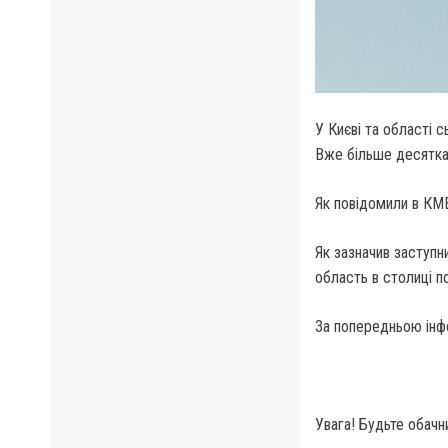
У Києві та області с
Вже більше десятка
Як повідомили в КМВ
Як зазначив заступн
область в столиці п
За попередньою інф
Увага! Будьте обачн