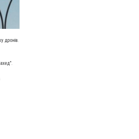
ку дронів.
ахед".
а