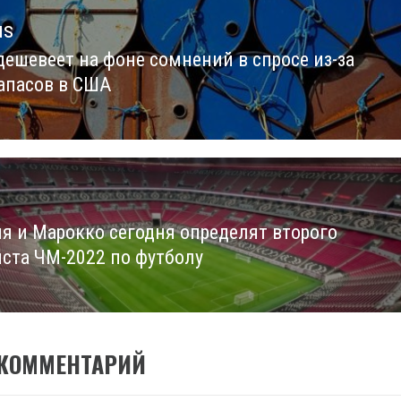
us
дешевеет на фоне сомнений в спросе из-за
us
запасов в США
я и Марокко сегодня определят второго
ста ЧМ-2022 по футболу
 КОММЕНТАРИЙ