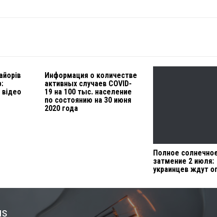
айорів
Информация о количестве
:
активных случаев COVID-
 відео
19 на 100 тыс. население
по состоянию на 30 июня
2020 года
Полное солнечно
затмение 2 июля:
украинцев ждут о
us