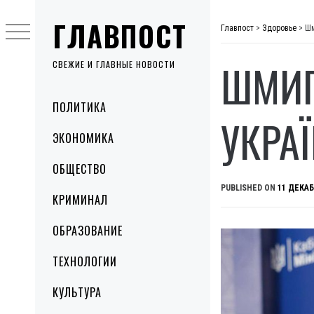
Skip
ГЛАВПОСТ
to
Главпост
>
Здоровье
>
Шм
content
ШМИГ
СВЕЖИЕ И ГЛАВНЫЕ НОВОСТИ
Primary
ПОЛИТИКА
Menu
УКРАЇ
ЭКОНОМИКА
ОБЩЕСТВО
PUBLISHED ON
11 ДЕКАБ
КРИМИНАЛ
ОБРАЗОВАНИЕ
ТЕХНОЛОГИИ
КУЛЬТУРА