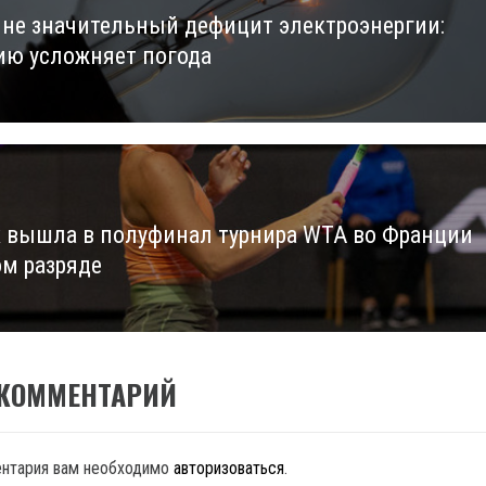
ине значительный дефицит электроэнергии:
us
ию усложняет погода
 вышла в полуфинал турнира WTA во Франции
ом разряде
 КОММЕНТАРИЙ
ентария вам необходимо
авторизоваться
.