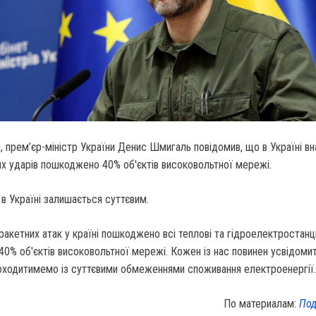
, прем’єр-міністр України Денис Шмигаль повідомив, що в Україні в
х ударів пошкоджено 40% об'єктів високовольтної мережі.
в Україні залишається суттєвим.
ракетних атак у країні пошкоджено всі теплові та гідроелектростанці
0% об'єктів високовольтної мережі. Кожен із нас повинен усвідоми
оходитимемо із суттєвими обмеженнями споживання електроенергії.
По материалам:
Под