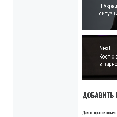
записям
В Укра
Previo
ситуац
post:
Next
Костюк
Next
в парн
post:
ДОБАВИТЬ
Для отправки комм