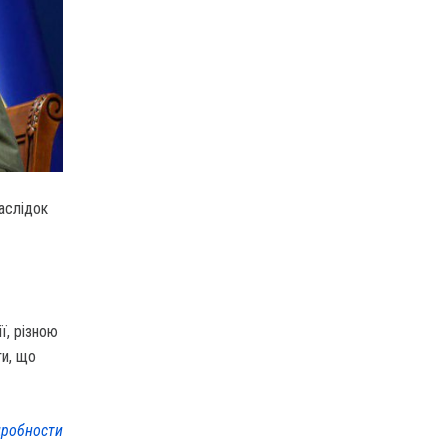
наслідок
ї, різною
ти, що
робности