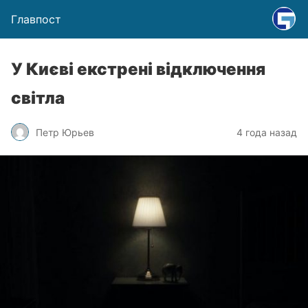
Главпост
У Києві екстрені відключення
світла
Петр Юрьев
4 года назад