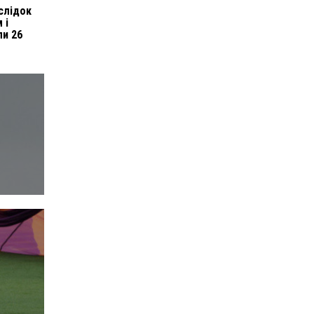
слідок
 і
ли 26