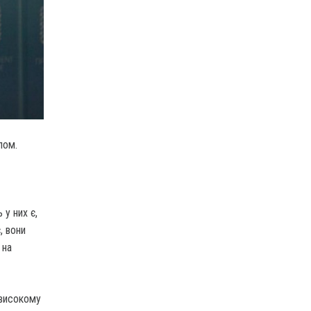
лом.
у них є,
, вони
 на
 високому