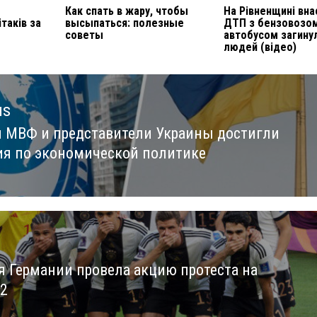
Как спать в жару, чтобы
На Рівненщині вна
ітаків за
высыпаться: полезные
ДТП з бензовозом
советы
автобусом загину
людей (відео)
us
 МВФ и представители Украины достигли
us
ия по экономической политике
я Германии провела акцию протеста на
2