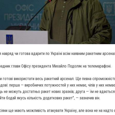
 навряд чи готова вдарити по Україні всім наявним ракетним арсена
радник глави Офісу президента Михайло Подоляк на телемарафоні.
и готові використати весь ракетний арсенал. Ще певна спроможність 
дові: перша — виробничих потужностей у них немає, чіпів у них немає
ць не можуть достатньо ракет нових зразків; друга — їм не вдається
йти бодай якусь кількість додаткових ракет", — зазначив він.
сіяни ще мають можливість атакувати Україну, але вона не на надто