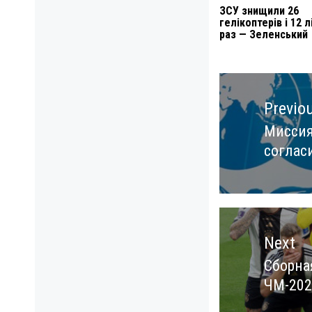
ЗСУ знищили 26
гелікоптерів і 12 л
раз — Зеленський
Навигация
по
Previo
записям
Миссия
Previo
соглас
post:
Next
Сборна
Next
ЧМ-202
post: