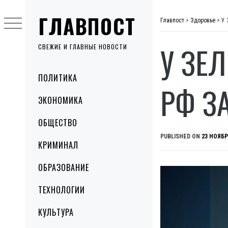
Skip
ГЛАВПОСТ
to
Главпост
>
Здоровье
>
У 
content
У ЗЕЛ
СВЕЖИЕ И ГЛАВНЫЕ НОВОСТИ
Primary
ПОЛИТИКА
Menu
РФ З
ЭКОНОМИКА
ОБЩЕСТВО
PUBLISHED ON
23 НОЯБР
КРИМИНАЛ
ОБРАЗОВАНИЕ
ТЕХНОЛОГИИ
КУЛЬТУРА