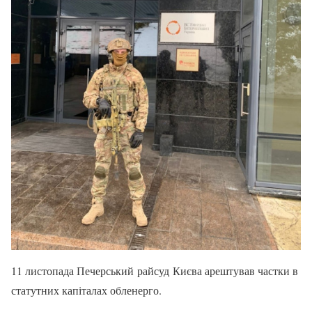
11 листопада Печерський райсуд Києва арештував частки в
статутних капіталах обленерго.