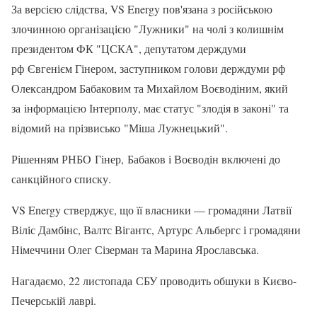
За версією слідства, VS Energy пов'язана з російською
злочинною організацією "Лужники" на чолі з колишнім
президентом ФК "ЦСКА", депутатом держдуми
рф Євгенієм Гінером, заступником голови держдуми рф
Олександром Бабаковим та Михайлом Воєводіним, який
за інформацією Інтерполу, має статус "злодія в законі" та
відомий на прізвисько "Міша Лужнецький".
Рішенням РНБО Гінер, Бабаков і Воєводін включені до
санкційного списку.
VS Energy стверджує, що її власники — громадяни Латвії
Віліс Дамбінс, Валтс Вігантс, Артурс Альбергс і громадяни
Німеччини Олег Сізерман та Марина Ярославська.
Нагадаємо, 22 листопада СБУ проводить обшуки в Києво-
Печерській лаврі.