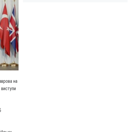
аврова на
 виступи
б