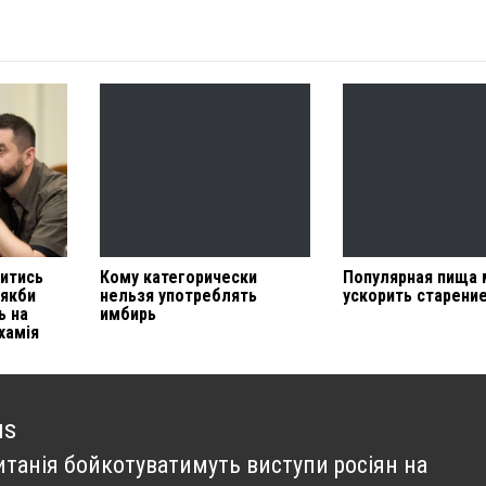
читись
Кому категорически
Популярная пища
 якби
нельзя употреблять
ускорить старени
ь на
имбирь
хамія
us
итанія бойкотуватимуть виступи росіян на
us