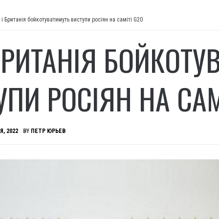
 і Британія бойкотуватимуть виступи росіян на саміті G20
 БРИТАНІЯ БОЙКОТУ
УПИ РОСІЯН НА САМ
Я, 2022
BY
ПЕТР ЮРЬЕВ