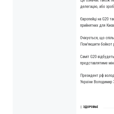
Це означає також п
делегацію, або зроб
Європейці на G20 т
прийнятних для Києв
Очікується, що спіль
Пом'якшити бойкот 
Саміт G20 відбудеть
представлятиме міні
Президент рф володи
України Володимир З
ЗДОРОВЬЕ