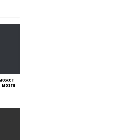
 может
е мозга