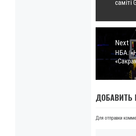
саміті 
post:
Next
НБА. «
Next
«Сакра
post:
ДОБАВИТЬ
Для отправки комм