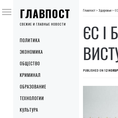
Skip
ГЛАВПОСТ
to
Главпост
>
Здоровье
>
ЄС
content
ЄС І
СВЕЖИЕ И ГЛАВНЫЕ НОВОСТИ
Primary
ПОЛИТИКА
Menu
ВИСТ
ЭКОНОМИКА
ОБЩЕСТВО
PUBLISHED ON
12 НОЯБР
КРИМИНАЛ
ОБРАЗОВАНИЕ
ТЕХНОЛОГИИ
КУЛЬТУРА