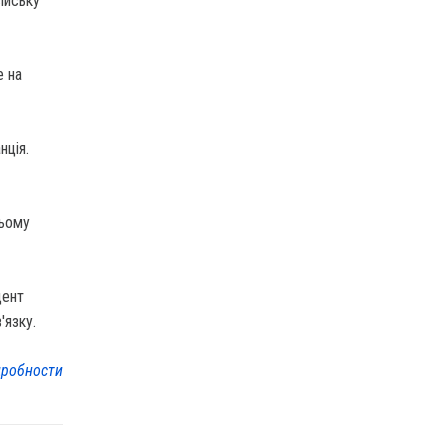
ійську
е на
нція.
ньому
дент
'язку.
робности