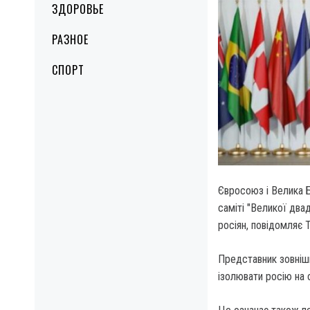
ЗДОРОВЬЕ
РАЗНОЕ
СПОРТ
Євросоюз і Велика Б
саміті "Великої два
росіян, повідомляє 
Представник зовніш
ізолювати росію на с