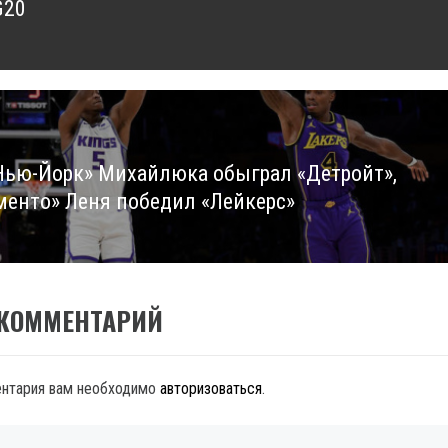
G20
Нью-Йорк» Михайлюка обыграл «Детройт»,
менто» Леня победил «Лейкерс»
 КОММЕНТАРИЙ
ентария вам необходимо
авторизоваться
.