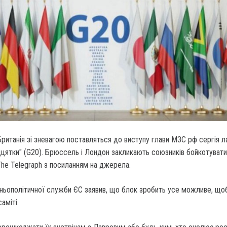
ританія зі зневагою поставляться до виступу глави МЗС рф сергія л
дцятки" (G20). Брюссель і Лондон закликають союзників бойкотувати
The Telegraph з посиланням на джерела.
ньополітичної служби ЄС заявив, що блок зробить усе можливе, що
аміті.