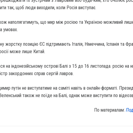
ерешкоджати їх зустрічам з Лавровим або будь-ким, хто очолює рос
ити так, щоб люди виходили, коли Росія виступає.
акож наполягатимуть, що мир між росією та Україною можливий лиш
а умовах.
ну жорстку позицію ЄС підтримають Італія, Німеччина, Іспанія та Фра
росії може лише Китай.
ся на індонезійському острові Балі з 15 до 16 листопада. росію на 
стр закордонних справ сергій лавров.
мир путін не виступатиме на саміті навіть в онлайн-форматі. Прези
еленський також не поїде на Балі, однак може виступити по відеозв
По материалам:
Под