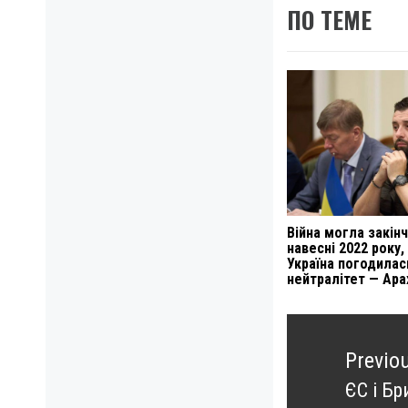
ПО ТЕМЕ
Війна могла закін
навесні 2022 року,
Україна погодилас
нейтралітет — Ара
Навигация
по
Previo
записям
ЄС і Бр
Previo