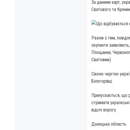
За даними карт, укр
Сватового та Кремін
Разом з тим, повідо
окупанти заявляють, 
Площанки, Червоноп
Сватовим).
Своєю чергою україн
Білогорівці.
Припускається, що ро
стримати українські
відсіч ворогу.
Донецька область