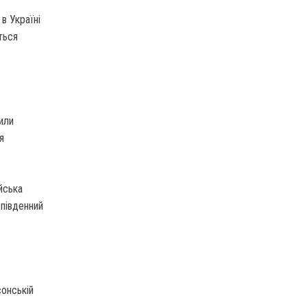
в Україні
ться
или
я
йська
 південний
сонській