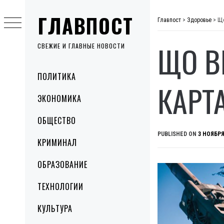
Skip
ГЛАВПОСТ
to
Главпост
>
Здоровье
>
Що
content
ЩО В
СВЕЖИЕ И ГЛАВНЫЕ НОВОСТИ
Primary
ПОЛИТИКА
Menu
КАРТ
ЭКОНОМИКА
ОБЩЕСТВО
PUBLISHED ON
3 НОЯБРЯ
КРИМИНАЛ
ОБРАЗОВАНИЕ
ТЕХНОЛОГИИ
КУЛЬТУРА