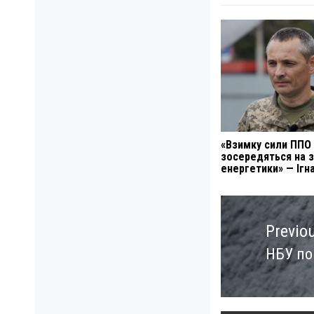
«Взимку сили ППО
зосередяться на з
енергетики» — Ігн
Навигация
по
Previo
записям
НБУ по
Previo
post: