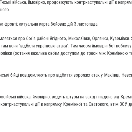
аїнські війська, ймовірно, продовжують контрнаступальні дії в напрям
ного.
мляється про бої в районі Ягідного, Миколаївки, Орлянки, Куземівки. 
там вони "відбили українські атаки". Тим часом ймовірні бої поблизу
опівки (остання важлива своїм доступом до траси між Кремінною т
ські бійці повідомляють про відбиття ворожих атак у Макіївці, Невс
сійські війська, ймовірно, ведуть штурм на захід і південь від Крем
 контрнаступальні дії в напрямку Кремінної та Сватового, втім ЗСУ 