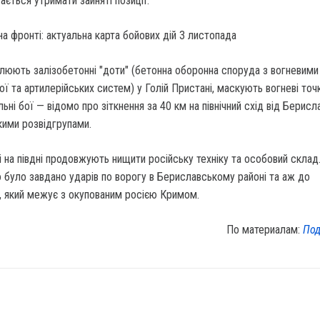
ається утримати зайняті позиції.
влюють залізобетонні "доти" (бетонна оборонна споруда з вогневим
ої та артилерійських систем) у Голій Пристані, маскують вогневі точ
ьні бої — відомо про зіткнення за 40 км на північний схід від Берисла
кими розвідгрупами.
ці на півдні продовжують нищити російську техніку та особовий склад
було завдано ударів по ворогу в Бериславському районі та аж до
, який межує з окупованим росією Кримом.
По материалам:
Под