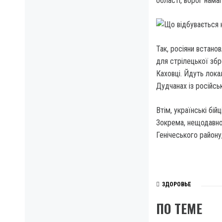
області, ворог намаг
Так, росіяни встано
для стрілецької збр
Каховці. Йдуть локал
Дудчанах із російсь
Втім, українські бій
Зокрема, нещодавно 
Генічеського району
ЗДОРОВЬЕ
ПО ТЕМЕ