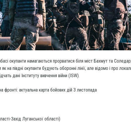
басі окупанти намагаються прорватися біля міст Бахмут та Соледар
як на півдні окупанти будують оборонні лінії, але відомо і про локал
ідчать дані Інституту вивчення війни (ISW).
ласті-Захід Луганської області)