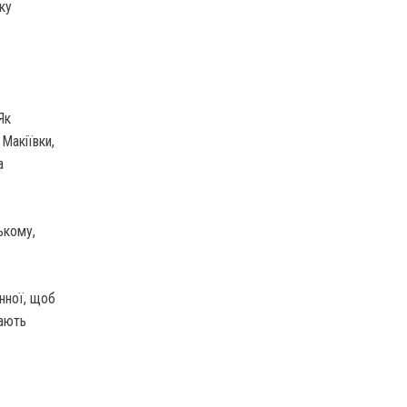
ку
Як
 Макіївки,
а
ькому,
інної, щоб
дають