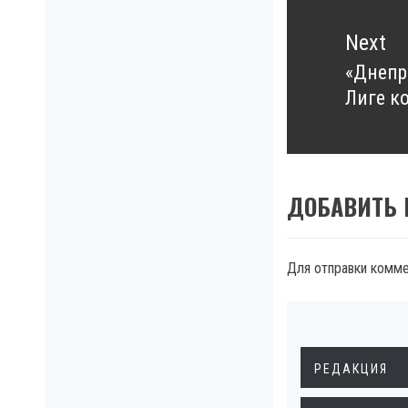
Next
«Днепр
Next
Лиге к
post:
ДОБАВИТЬ
Для отправки комм
РЕДАКЦИЯ