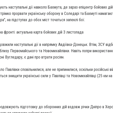
ють наступальні дії навколо Бахмута, де зараз епіцентр бойових дій 
Стрімко прорвати українську оборону в Соледарі та Бахмуті намагаю
а", на підступах до обох міст точаться запеклі бої.
овжили наступальні дії в напрямку Авдіївка-Донецьк. Втім, ЗСУ відб
близу Первомайського та Новомихайлівки. Навіть попри використанн
ні Вугледару, є дані про втрати росіян.
ло Павлівки сповільнилися, але не припинилися, оскільки російські ві
ься знищити українські сили у Павлівці та Новомихайлівці (25 км на
продовжують підготовку до оборонних дій вздовж річки Дніпро в Хер