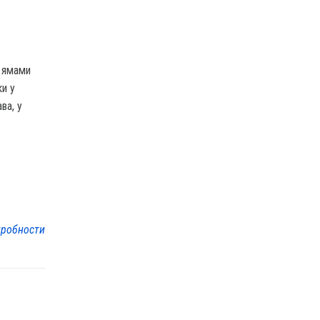
и ямами
ки у
ва, у
.
робности