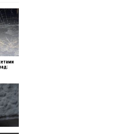
кетами
рад: