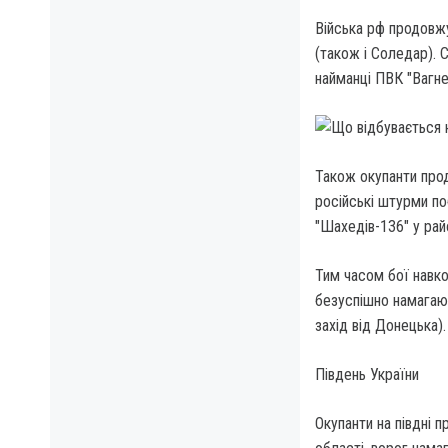
Війська рф продовжу
(також і Соледар). 
найманці ПВК "Вагнер
Також окупанти прод
російські штурми по
"Шахедів-136" у райо
Тим часом бої навко
безуспішно намагают
захід від Донецька).
Південь України
Окупанти на півдні 