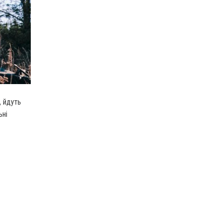
, йдуть
ьні