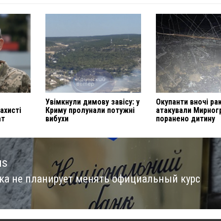
Увімкнули димову завісу: у
Окупанти вночі ра
ахисті
Криму пролунали потужні
атакували Мирног
ат
вибухи
поранено дитину
us
ка не планирует менять официальный курс
us