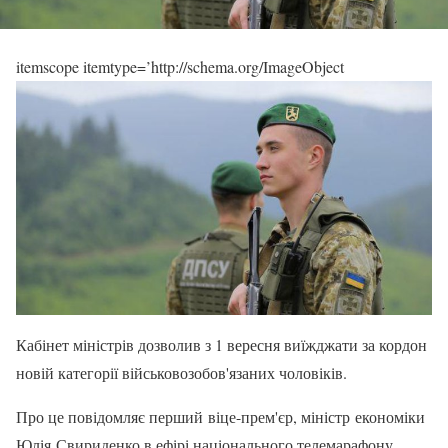
itemscope itemtype=’http://schema.org/ImageObject
Кабінет міністрів дозволив з 1 вересня виїжджати за кордон
новій категорії військовозобов'язаних чоловіків.
Про це повідомляє перший віце-прем'єр, міністр економіки
Юлія Свириденко в ефірі національного телемарафону.