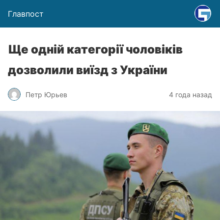
Главпост
Ще одній категорії чоловіків
дозволили виїзд з України
Петр Юрьев
4 года назад