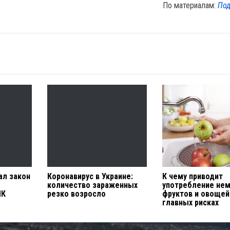
По материалам:
Под
ал закон
Коронавирус в Украине:
К чему приводит
количество зараженных
употребление не
ПК
резко возросло
фруктов и овощей:
главных рисках