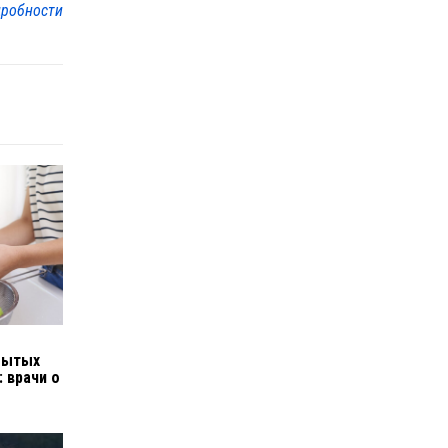
робности
мытых
 врачи о