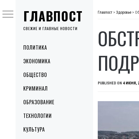
Skip
ГЛАВПОСТ
to
Главпост
>
Здоровье
>
Об
content
ОБСТ
СВЕЖИЕ И ГЛАВНЫЕ НОВОСТИ
Primary
ПОЛИТИКА
Menu
ПОДР
ЭКОНОМИКА
ОБЩЕСТВО
PUBLISHED ON
4 ИЮНЯ, 
КРИМИНАЛ
ОБРАЗОВАНИЕ
ТЕХНОЛОГИИ
КУЛЬТУРА