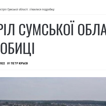
стріл Сумської області: з’явилися подробиці
РІЛ СУМСЬКОЇ ОБЛА
ОБИЦІ
2022
BY
ПЕТР ЮРЬЕВ