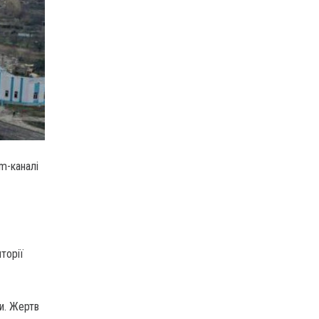
m-каналі
торії
и. Жертв