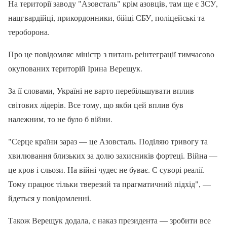
На території заводу "Азовсталь" крім азовців, там ще є ЗСУ,
нацгвардійці, прикордонники, бійці СБУ, поліцейські та
тероборона.
Про це повідомляє міністр з питань реінтеграції тимчасово
окупованих територій Ірина Верещук.
За її словами, Україні не варто перебільшувати вплив
світових лідерів. Все тому, що якби цей вплив був
належним, то не було б війни.
"Серце країни зараз — це Азовсталь. Поділяю тривогу та
хвилювання близьких за долю захисників фортеці. Війна —
це кров і сльози. На війні чудес не буває. Є суворі реалії.
Тому працює тільки тверезий та прагматичний підхід", —
йдеться у повідомленні.
Також Верещук додала, є наказ президента — зробити все