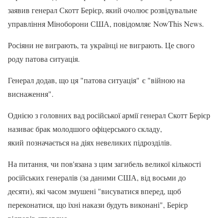
заявив генерал Скотт Берієр, який очолює розвідувальне
управління Міноборони США, повідомляє NowThis News.
Росіяни не виграють, та українці не виграють. Це свого
роду патова ситуація.
Генерал додав, що ця "патова ситуація" є "війною на
виснаження".
Однією з головних вад російської армії генерал Скотт Берієр
називає брак молодшого офіцерського складу,
який позначається на діях невеликих підрозділів.
На питання, чи пов'язана з цим загибель великої кількості
російських генералів (за даними США, від восьми до
десяти), які часом змушені "висуватися вперед, щоб
переконатися, що їхні накази будуть виконані", Берієр