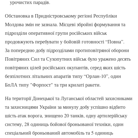
урочистих парадів.
Обстановка в Придністровському регіоні Республіки
Молдова змін не зазнала. Місцеві збройні формування та
підрозділи оперативної групи російських військ
продовжують перебувати у бойовій готовності “Повна”.
За попередню добу підрозділами протиповітряної оборони
Повітряних Сил та Сухопутних військ було уражено десять
повітряних цілей російських окупантів, серед яких шість
безпілотних літальних апаратів типу “Орлан-10”, один
БпЛА типу "Форпост" та три крилаті ракети.
На території Донецької та Луганської областей захисниками
та захисницями України за минулу добу успішно відбито
шість атак ворога, знищено 20 танків, одну артилерійську
систему, 28 одиниць бойової броньованої техніки, один
спеціальний броньований автомобіль та 5 одиниць