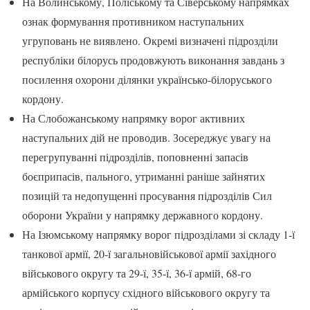
На Волинському, Поліському та Сіверському напрямках
ознак формування противником наступальних
угруповань не виявлено. Окремі визначені підрозділи
республіки білорусь продовжують виконання завдань з
посилення охорони ділянки українсько-білоруського
кордону.
На Слобожанському напрямку ворог активних
наступальних дій не проводив. Зосереджує увагу на
перегрупуванні підрозділів, поповненні запасів
боєприпасів, пального, утриманні раніше зайнятих
позицій та недопущенні просування підрозділів Сил
оборони України у напрямку державного кордону.
На Ізюмському напрямку ворог підрозділами зі складу 1-ї
танкової армії, 20-ї загальновійськової армії західного
військового округу та 29-ї, 35-ї, 36-ї армій, 68-го
армійського корпусу східного військового округу та