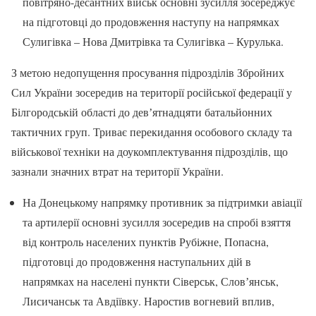
повітряно-десантних військ основні зусилля зосереджує
на підготовці до продовження наступу на напрямках
Сулигівка – Нова Дмитрівка та Сулигівка – Курулька.
З метою недопущення просування підрозділів Збройних
Сил України зосередив на території російської федерації у
Білгородській області до девʼятнадцяти батальйонних
тактичних груп. Триває перекидання особового складу та
військової техніки на доукомплектування підрозділів, що
зазнали значних втрат на території України.
На Донецькому напрямку противник за підтримки авіації
та артилерії основні зусилля зосередив на спробі взяття
від контроль населених пунктів Рубіжне, Попасна,
підготовці до продовження наступальних дій в
напрямках на населені пункти Сіверськ, Словʼянськ,
Лисичанськ та Авдіївку. Наростив вогневий вплив,