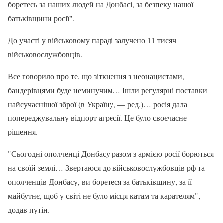
боретесь за наших людей на Донбасі, за безпеку нашої
батьківщини росії".
До участі у військовому параді залучено 11 тисяч
військовослужбовців.
Все говорило про те, що зіткнення з неонацистами,
бандерівцями буде неминучим… Ішли регулярні поставки
найсучаснішої зброї (в Україну, — ред.)… росія дала
попереджувальну відпорт агресії. Це було своєчасне
рішення.
"Сьогодні ополченці Донбасу разом з армією росії борються
на своїй землі… Звертаюся до військовослужбовців рф та
ополченців Донбасу, ви боретеся за батьківщину, за її
майбутнє, щоб у світі не було місця катам та карателям", —
додав путін.