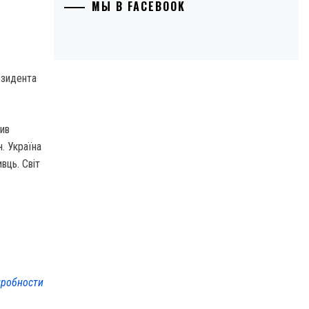
МЫ В FACEBOOK
езидента
вив
. Україна
вць. Світ
робности