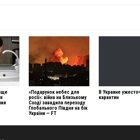
аще
«Подарунок небес для
В Украине ужесто
я
росії»: війна на Близькому
карантин
ния
Сході завадила переходу
Глобального Півдня на бік
України — FT