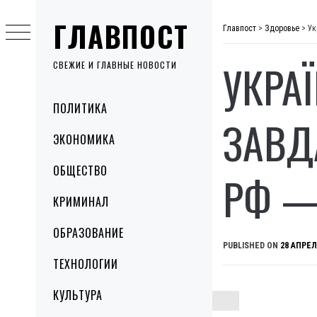
Skip
ГЛАВПОСТ
to
Главпост
>
Здоровье
>
Ук
content
УКРА
СВЕЖИЕ И ГЛАВНЫЕ НОВОСТИ
Primary
ПОЛИТИКА
Menu
ЗАВД
ЭКОНОМИКА
ОБЩЕСТВО
РФ —
КРИМИНАЛ
ОБРАЗОВАНИЕ
PUBLISHED ON
28 АПРЕЛ
ТЕХНОЛОГИИ
КУЛЬТУРА