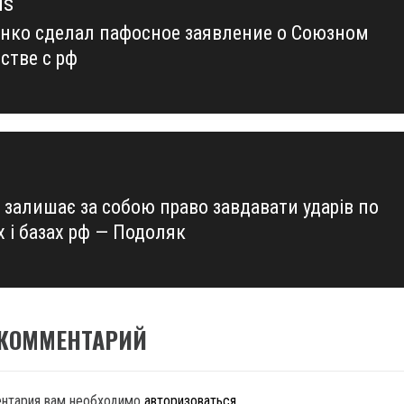
us
нко сделал пафосное заявление о Союзном
us
стве с рф
 залишає за собою право завдавати ударів по
 і базах рф — Подоляк
 КОММЕНТАРИЙ
ентария вам необходимо
авторизоваться
.