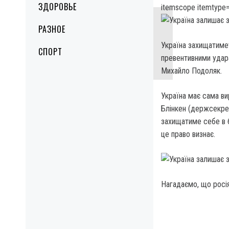
ЗДОРОВЬЕ
itemscope itemtype=
РАЗНОЕ
Україна захищатимет
СПОРТ
превентивними удара
Михайло Подоляк.
Україна має сама вир
Блінкен (держсекрет
захищатиме себе в б
це право визнає.
Нагадаємо, що росія