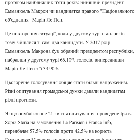
протягом найближчих п'яти років: нинішній президент
Емманюель Макрон чи кандидатка правого "Національного
об'єднання" Марін Ле Пен.
Це повторення ситуації, коли у другому турі п'ять років
тому зійшлися ті самі два кандидати. У 2017 році
Емманюель Макрона був обраний президентом республіки,
набравши у другому турі 66,10% голосів, випередивши
Марін Ле Пен з її 33,90%.
Цьогорічне голосування обіцяє стати більш напруженим.
Різні опитування громадської думки давали кандидатам
різні прогнози.
Якщо опубліковане 21 квітня опитування, проведене Ipsos-
Sopra Steria на замовлення Le Parisien і France Info,
передбачає 57,5% голосів проти 42,5% на користь
Емманюеля Макрона, то опитування іншого інституту