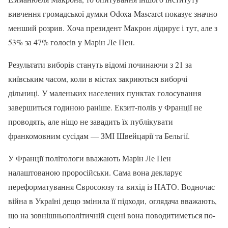
вивчення громадської думки Odoxa-Mascaret показує значно
менший розрив. Хоча президент Макрон лідирує і тут, але з
53% за 47% голосів у Марін Ле Пен.
Результати виборів стануть відомі починаючи з 21 за
київським часом, коли в містах закриються виборчі
дільниці. У маленьких населених пунктах голосування
завершиться годиною раніше. Екзит-полів у Франції не
проводять, але ніщо не завадить їх публікувати
франкомовним сусідам — ЗМІ Швейцарії та Бельгії.
У Франції політологи вважають Марін Ле Пен
налаштованою проросійськи. Сама вона декларує
переформатування Євросоюзу та вихід із НАТО. Водночас
війна в Україні дещо змінила її підходи, оглядача вважають,
що на зовнішньополітичній сцені вона поводитиметься по-