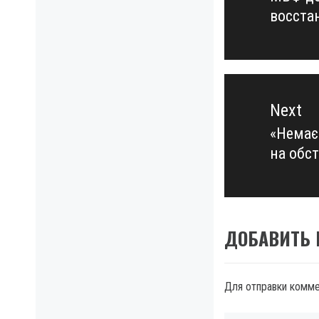
восста
post:
Next
«Немає 
Next
на обс
post:
ДОБАВИТЬ
Для отправки комм