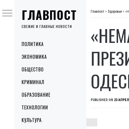
Skip
ГЛАВПОСТ
to
Главпост
>
Здоровье
>
«Н
content
«НЕМ
СВЕЖИЕ И ГЛАВНЫЕ НОВОСТИ
Primary
ПОЛИТИКА
Menu
ПРЕЗ
ЭКОНОМИКА
ОБЩЕСТВО
ОДЕС
КРИМИНАЛ
ОБРАЗОВАНИЕ
PUBLISHED ON
23 АПРЕЛ
ТЕХНОЛОГИИ
КУЛЬТУРА