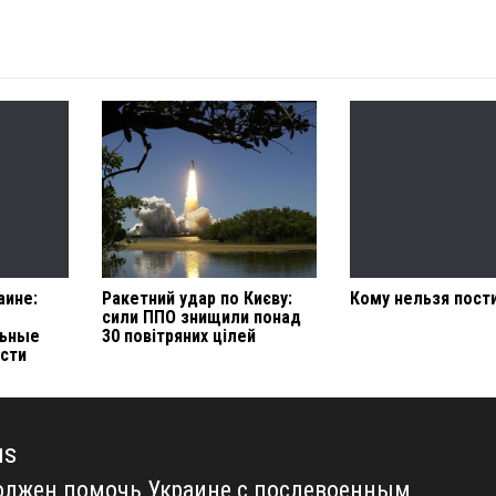
аине:
Ракетний удар по Києву:
Кому нельзя пост
сили ППО знищили понад
льные
30 повітряних цілей
сти
us
лжен помочь Украине с послевоенным
us