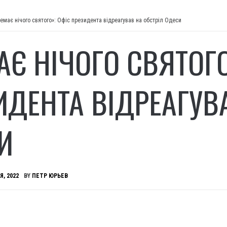
емає нічого святого»: Офіс президента відреагував на обстріл Одеси
АЄ НІЧОГО СВЯТОГО
ИДЕНТА ВІДРЕАГУВ
И
Я, 2022
BY
ПЕТР ЮРЬЕВ