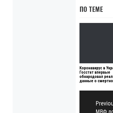
ПО ТЕМЕ
Коронавирус в Укр
Госстат впервые
обнародовал реа
данные о смертно
Навигация
по
Previo
записям
МВФ до
Previo