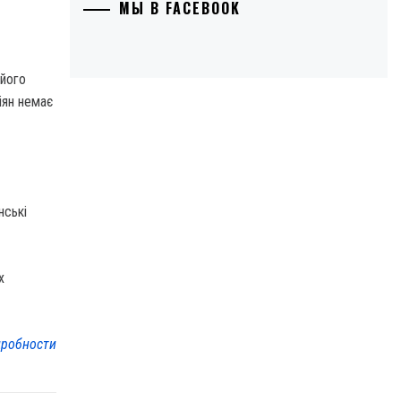
МЫ В FACEBOOK
 його
іян немає
нські
х
робности