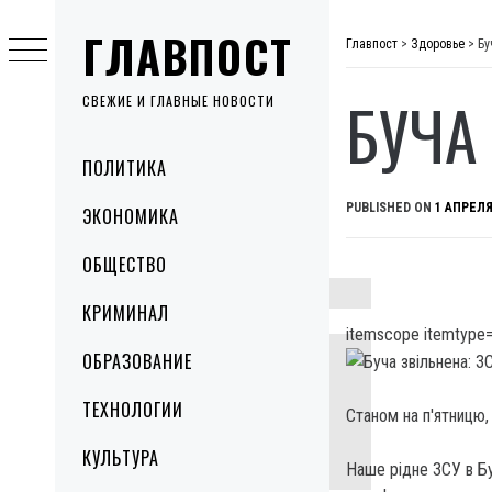
Skip
ГЛАВПОСТ
to
Главпост
>
Здоровье
>
Бу
content
БУЧА
СВЕЖИЕ И ГЛАВНЫЕ НОВОСТИ
Primary
ПОЛИТИКА
Menu
PUBLISHED ON
1 АПРЕЛЯ
ЭКОНОМИКА
ОБЩЕСТВО
КРИМИНАЛ
itemscope itemtype=
ОБРАЗОВАНИЕ
ТЕХНОЛОГИИ
Станом на п'ятницю, 
КУЛЬТУРА
Наше рідне ЗСУ в Бу