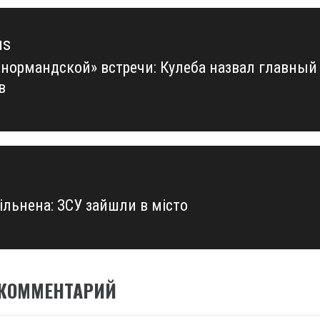
us
«нормандской» встречи: Кулеба назвал главный
us
в
ільнена: ЗСУ зайшли в місто
 КОММЕНТАРИЙ