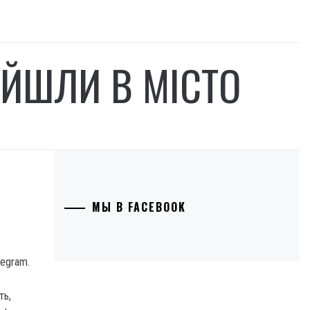
АЙШЛИ В МІСТО
МЫ В FACEBOOK
legram.
ть,