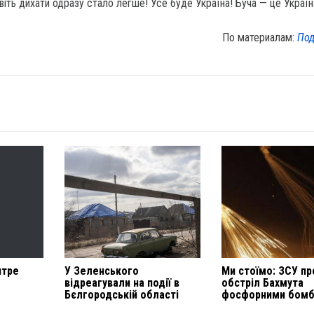
іть дихати одразу стало легше! Усе буде Україна! Буча — це Україн
По материалам:
Под
нтре
У Зеленського
Ми стоїмо: ЗСУ пр
відреагували на події в
обстріл Бахмута
Бєлгородській області
фосфорними бом