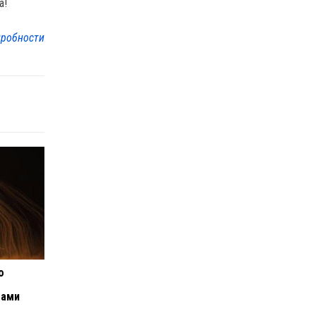
а!
робности
о
бами