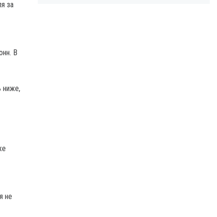
я за
онн. В
 ниже,
же
я не