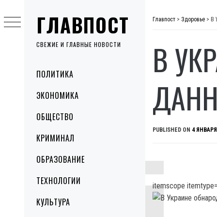
Skip
ГЛАВПОСТ
to
Главпост
>
Здоровье
>
В 
content
В УК
СВЕЖИЕ И ГЛАВНЫЕ НОВОСТИ
Primary
ПОЛИТИКА
Menu
ДАНН
ЭКОНОМИКА
ОБЩЕСТВО
PUBLISHED ON
4 ЯНВАРЯ
КРИМИНАЛ
ОБРАЗОВАНИЕ
ТЕХНОЛОГИИ
itemscope itemtype=
КУЛЬТУРА