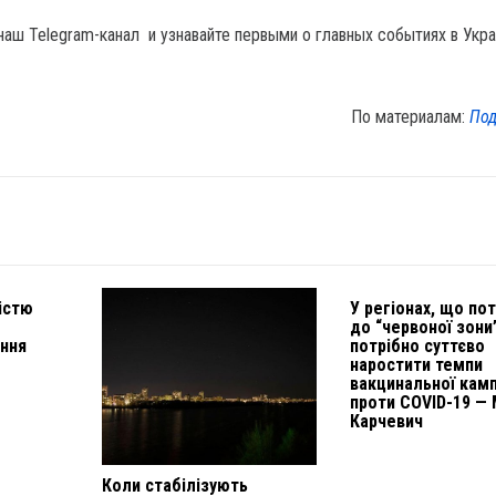
наш Telegram-канал и узнавайте первыми о главных событиях в Укра
По материалам:
Под
ністю
У регіонах, що по
до “червоної зони
ння
потрібно суттєво
наростити темпи
вакцинальної камп
проти COVID-19 — 
Карчевич
Коли стабілізують