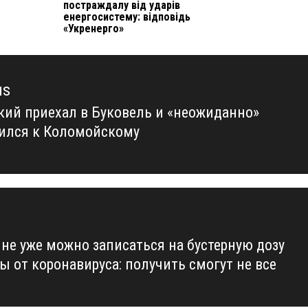
постраждалу від ударів
енергосистему: відповідь
«Укренерго»
us
кий приехал в Буковель и «неожиданно»
us
ился к Коломойскому
ине уже можно записаться на бустерную дозу
ы от коронавируса: получить смогут не все