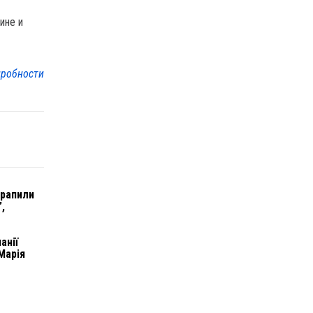
ине и
робности
трапили
”,
анії
Марія