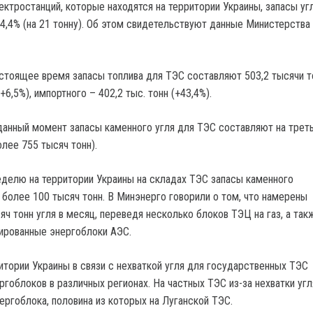
ктростанций, которые находятся на территории Украины, запасы угл
4,4% (на 21 тонну). Об этом свидетельствуют данные Министерства
астоящее время запасы топлива для ТЭС составляют 503,2 тысячи т
+6,5%), импортного – 402,2 тыс. тонн (+43,4%).
 данный момент запасы каменного угля для ТЭС составляют на треть
лее 755 тысяч тонн).
неделю на территории Украины на складах ТЭС запасы каменного
 более 100 тысяч тонн. В Минэнерго говорили о том, что намерены
ч тонн угля в месяц, переведя несколько блоков ТЭЦ на газ, а так
ированные энергоблоки АЭС.
итории Украины в связи с нехваткой угля для государственных ТЭС
гоблоков в различных регионах. На частных ТЭС из-за нехватки угл
ергоблока, половина из которых на Луганской ТЭС.