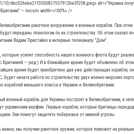
21/10/dbc026ebe21f3350857537912be3f258.jpeg» alt=»"Украина полу
 Британии" — посол» width=»100%» />
 Великобритании ракетное вооружение и военные корабли. При этом
будут переданы технологии по их строительству. Об этом сказал п
итании Вадим Пристайко в интервью телеканалу "Дом".
, которые усилят способность нашего военного флота будут реализ
с Британией — ред.) И в ближайшее время будет объявлено об этом
жайшее время будет приобретено два уже действующих корабля, он
, будет начата работа по строительству двух военно-морских порто
во кораблей меньшего класса в Украине и Великобритании.
вый военный корабль для Украины построят в Великобритании, а зат
ут украинским верфям. Первые корабли, которые британцы переда
ьщики. Они помогут защитить побережье от минной угрозы.
нь важно, мы получим ракетное оружие, которое поможет на реально