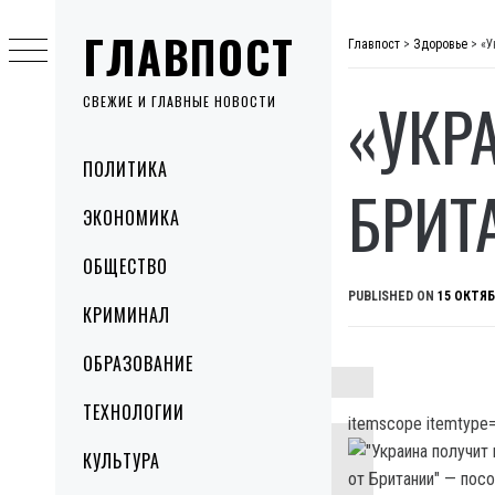
Skip
ГЛАВПОСТ
to
Главпост
>
Здоровье
>
«У
content
«УКР
СВЕЖИЕ И ГЛАВНЫЕ НОВОСТИ
Primary
ПОЛИТИКА
Menu
БРИТ
ЭКОНОМИКА
ОБЩЕСТВО
PUBLISHED ON
15 ОКТЯБ
КРИМИНАЛ
ОБРАЗОВАНИЕ
ТЕХНОЛОГИИ
itemscope itemtype=
КУЛЬТУРА
от Британии" — посо