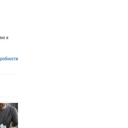
ине и
робности