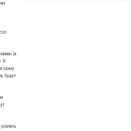
чит
осол
ованы (в
. Я
и сразу
в, будет
ем
дут
 усилить