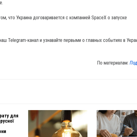
е.
том, что Украина договаривается с компанией SpaceX о запуске
наш Telegram-канал и узнавайте первыми о главных событиях в Укра
По материалам:
Под
рату для
ірусної
они