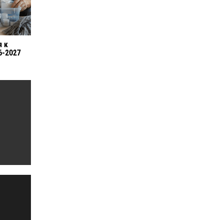
я к
6-2027