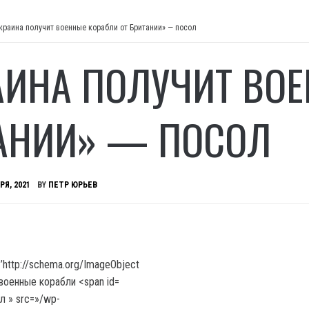
краина получит военные корабли от Британии» — посол
АИНА ПОЛУЧИТ ВОЕ
АНИИ» — ПОСОЛ
РЯ, 2021
BY
ПЕТР ЮРЬЕВ
’http://schema.org/ImageObject
л » src=»/wp-