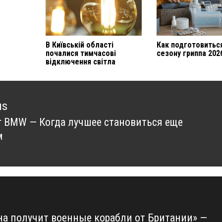
В Київській області
Как подготовитьс
почалися тимчасові
сезону гриппа 202
відключення світла
us
 BMW — Когда лучшее становиться еще
us
м
на получит военные корабли от Британии» —