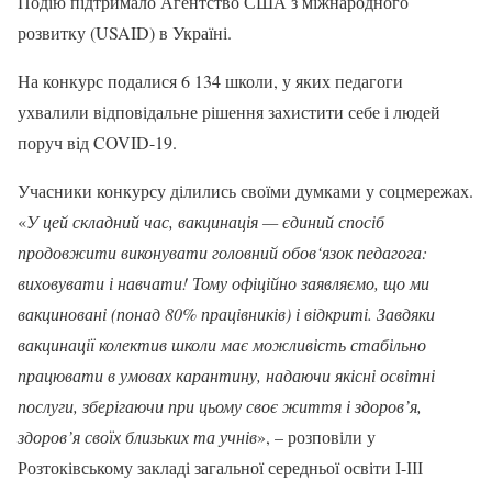
Подію підтримало Агентство США з міжнародного
розвитку (USAID) в Україні.
На конкурс подалися 6 134 школи, у яких педагоги
ухвалили відповідальне рішення захистити себе і людей
поруч від COVID-19.
Учасники конкурсу ділились своїми думками у соцмережах.
«
У цей складний час, вакцинація — єдиний спосіб
продовжити виконувати головний обов‘язок педагога:
виховувати і навчати! Тому офіційно заявляємо, що ми
вакциновані (понад 80% працівників) і відкриті. Завдяки
вакцинації колектив школи має можливість стабільно
працювати в умовах карантину, надаючи якісні освітні
послуги, зберігаючи при цьому своє життя і здоров’я,
здоров’я своїх близьких та учнів
», – розповіли у
Розтоківському закладі загальної середньої освіти І-ІІІ