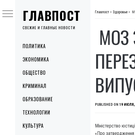
Skip
ГЛАВПОСТ
to
Главпост
>
Здоровье
>
МО
content
МОЗ 
СВЕЖИЕ И ГЛАВНЫЕ НОВОСТИ
Primary
ПОЛИТИКА
Menu
ПЕРЕ
ЭКОНОМИКА
ОБЩЕСТВО
ВИПУ
КРИМИНАЛ
ОБРАЗОВАНИЕ
PUBLISHED ON
19 ИЮЛЯ,
ТЕХНОЛОГИИ
КУЛЬТУРА
Міністерство юстиці
«Про затвердження з