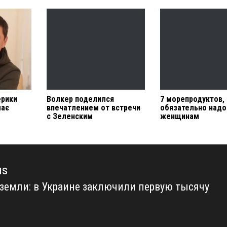
ерики
Волкер поделился
7 морепродуктов,
має
впечатлением от встречи
обязательно надо
с Зеленским
женщинам
us
земли: в Украине заключили первую тысячу
us