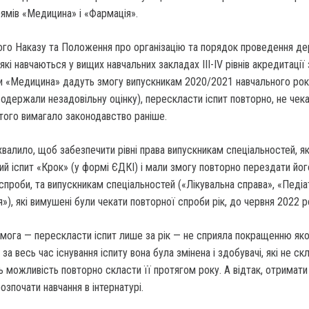
ямів «Медицина» і «Фармація».
ього Наказу та Положення про організацію та порядок проведення д
 які навчаються у вищих навчальних закладах III-IV рівнів акредитації 
и «Медицина» дадуть змогу випускникам 2020/2021 навчального року
одержали незадовільну оцінку), перескласти іспит повторно, не чек
 того вимагало законодавство раніше.
валило, щоб забезпечити рівні права випускникам спеціальностей, як
ий іспит «Крок» (у формі ЄДКІ) і мали змогу повторно перездати йог
 спроби, та випускникам спеціальностей («Лікувальна справа», «Педіа
»), які вимушені були чекати повторної спроби рік, до червня 2022 р
вимога — перескласти іспит лише за рік — не сприяла покращенню яко
за весь час існування іспиту вона була змінена і здобувачі, які не ск
 можливість повторно скласти її протягом року. А відтак, отримат
озпочати навчання в інтернатурі.