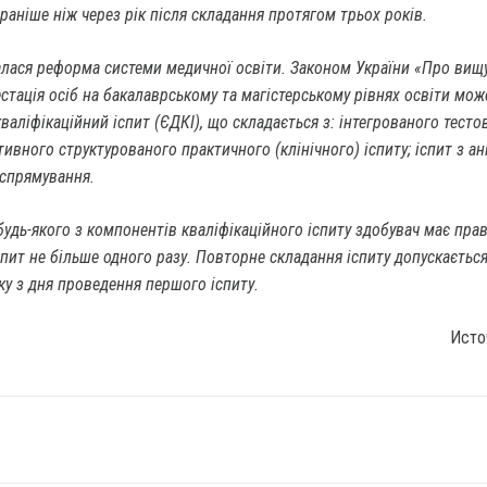
е раніше ніж через рік після складання протягом трьох років.
алася реформа системи медичної освіти. Законом України «Про вищу
стація осіб на бакалаврському та магістерському рівнях освіти мож
аліфікаційний іспит (ЄДКІ), що складається з: інтегрованого тест
тивного структурованого практичного (клінічного) іспиту; іспит з ан
спрямування.
будь-якого з компонентів кваліфікаційного іспиту здобувач має пра
пит не більше одного разу. Повторне складання іспиту допускаєтьс
у з дня проведення першого іспиту.
Исто