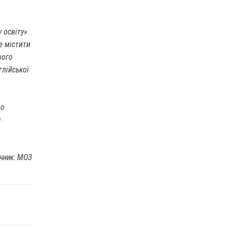
 освіту»
е містити
ового
глійської
во
я
чник:
МОЗ