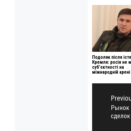
Подоляк після іст
Кремля: росія не 
суб’єктності на
міжнародній арені
Навигация
по
Previo
записям
Рынок 
Previo
сделок
post: