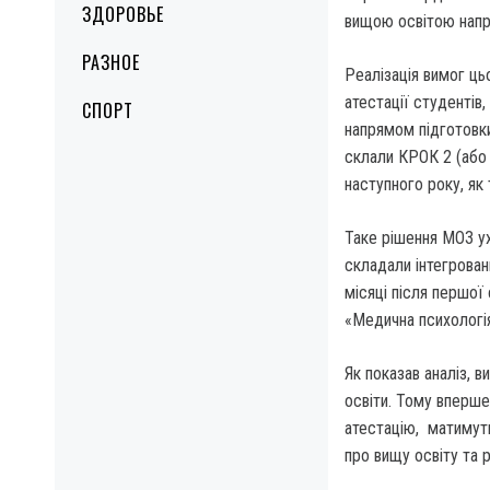
ЗДОРОВЬЕ
вищою освітою напр
РАЗНОЕ
Реалізація вимог ц
атестації студентів,
СПОРТ
напрямом підготовк
склали КРОК 2 (або 
наступного року, як
Таке рішення МОЗ ух
складали інтегрован
місяці після першої
«Медична психологія
Як показав аналіз, 
освіти. Тому вперше 
атестацію, матимуть
про вищу освіту та р