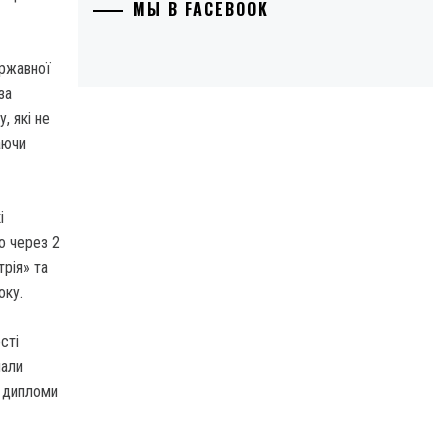
МЫ В FACEBOOK
ержавної
за
, які не
аючи
і
о через 2
трія» та
оку.
сті
лали
и дипломи