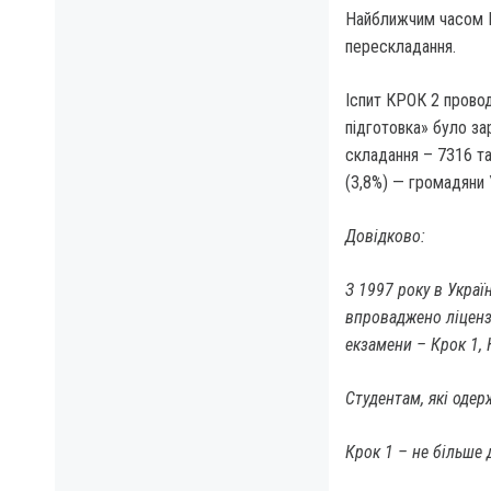
Найближчим часом Ц
перескладання.
Іспит КРОК 2 провод
підготовка» було за
складання – 7316 та
(3,8%) — громадяни 
Довідково:
З 1997 року в Україн
впроваджено ліцензі
екзамени – Крок 1, 
Студентам, які одер
Крок 1 – не більше 