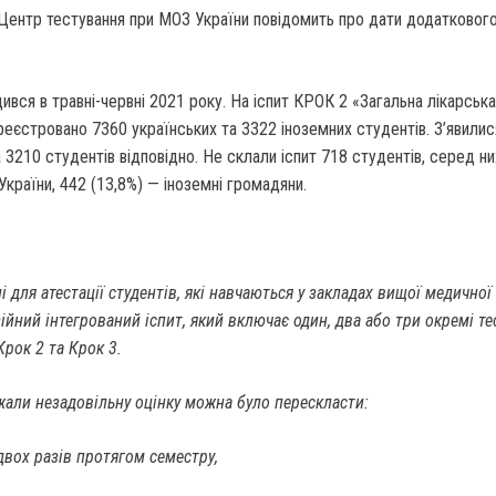
ентр тестування при МОЗ України повідомить про дати додатковог
ився в травні-червні 2021 року. На іспит КРОК 2 «Загальна лікарська
реєстровано 7360 українських та 3322 іноземних студентів. З’явилис
 3210 студентів відповідно. Не склали іспит 718 студентів, серед н
України, 442 (13,8%) — іноземні громадяни.
і для атестації студентів, які навчаються у закладах вищої медичної
йний інтегрований іспит, який включає один, два або три окремі т
Крок 2 та Крок 3.
жали незадовільну оцінку можна було перескласти:
двох разів протягом семестру,