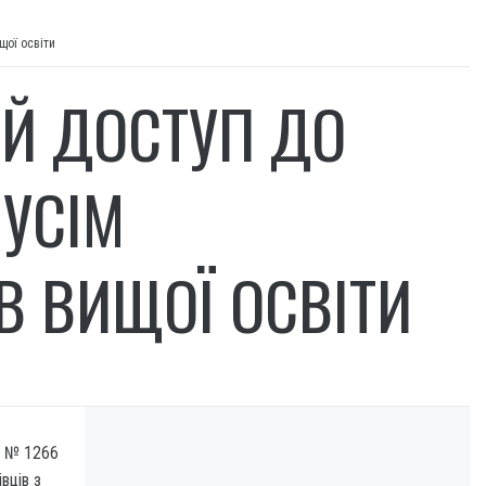
щої освіти
Й ДОСТУП ДО
 УСІМ
В ВИЩОЇ ОСВІТИ
у № 1266
вців з