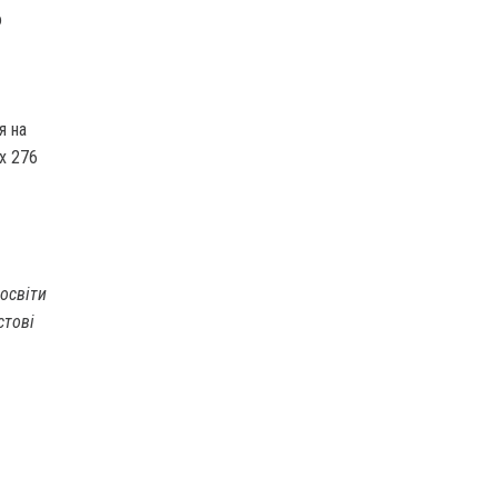
о
я на
их 276
 освіти
естові