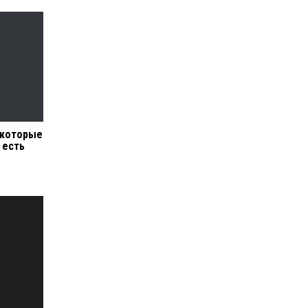
 которые
 есть