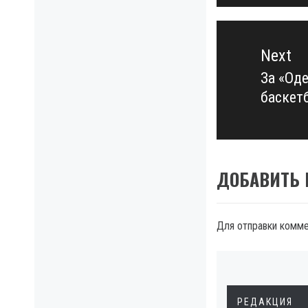
Next
За «Оде
Next
баскет
post:
ДОБАВИТЬ
Для отправки комм
РЕДАКЦИЯ