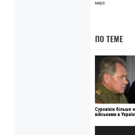
мире.
ПО ТЕМЕ
Суровікін більше 
військами в Україн
Навигация