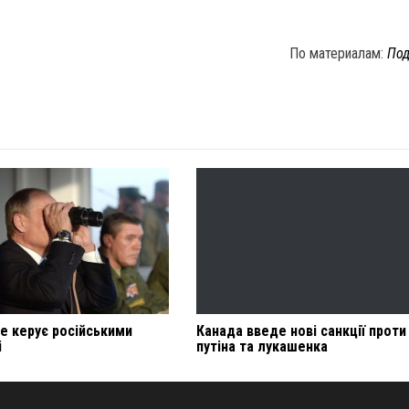
По материалам:
Под
не керує російськими
Канада введе нові санкції проти
і
путіна та лукашенка