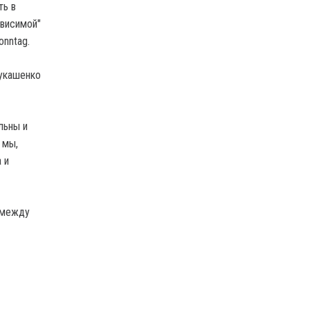
ть в
ависимой"
onntag.
Лукашенко
льны и
 мы,
 и
 между