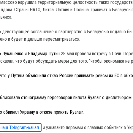
массово нарушила территориальную целостность таких государств,
олдова. Страны НАТО, Литва, Латвия и Польша, граничат с Беларусью
ьянса.
то действующее соглашение о партнерстве с Беларусью недавно бы
ено и будет и дальше пересматриваться.
 Лукашенко и Владимир Путин
28 мая провели встречу в Сочи. Пер
сказал, что будут обсуждать меры для того, "чтобы экономика не р
 что
у Путина объяснили отказ России принимать рейсы из ЕС в обх
бликовала стенограмму переговоров пилота Ryanair c диспетчером
.
 обвинил Украину в отказе принять Ryanair
.
 наш Telegram-канал
и узнавайте первыми о главных событиях в Ук