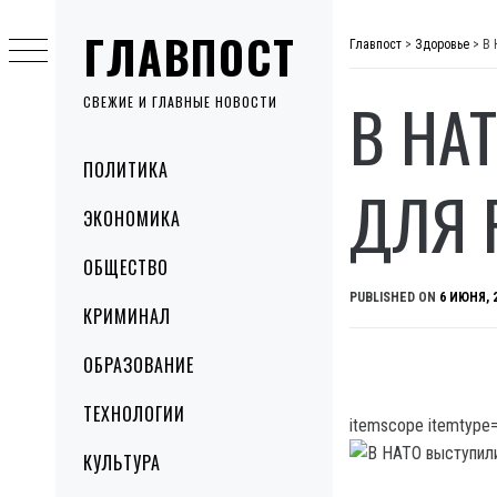
Skip
ГЛАВПОСТ
to
Главпост
>
Здоровье
>
В 
content
В НА
СВЕЖИЕ И ГЛАВНЫЕ НОВОСТИ
Primary
ПОЛИТИКА
Menu
ДЛЯ 
ЭКОНОМИКА
ОБЩЕСТВО
PUBLISHED ON
6 ИЮНЯ, 
КРИМИНАЛ
ОБРАЗОВАНИЕ
ТЕХНОЛОГИИ
itemscope itemtype=
КУЛЬТУРА