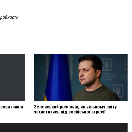
робности
 соратників
Зеленський розповів, як вільному світу
захиститись від російської агресії