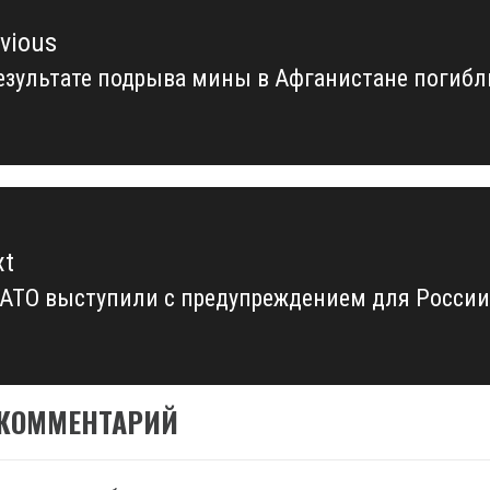
vious
езультате подрыва мины в Афганистане погибли
vious
t:
xt
АТО выступили с предупреждением для России
xt
t:
 КОММЕНТАРИЙ