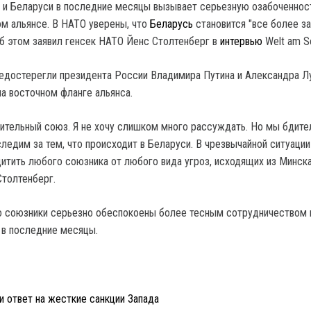
и Беларуси в последние месяцы вызывает серьезную озабоченнос
м альянсе. В НАТО уверены, что
Беларусь
становится "все более з
Об этом заявил генсек НАТО Йенс Столтенберг в
интервью
Welt am S
едостерегли президента России Владимира Путина и Александра 
на восточном фланге альянса.
ительный союз. Я не хочу слишком много рассуждать. Но мы бдите
ледим за тем, что происходит в Беларуси. В чрезвычайной ситуации
щитить любого союзника от любого вида угроз, исходящих из Минска
Столтенберг.
то союзники серьезно обеспокоены более тесным сотрудничеством
 в последние месяцы.
и ответ на жесткие санкции Запада