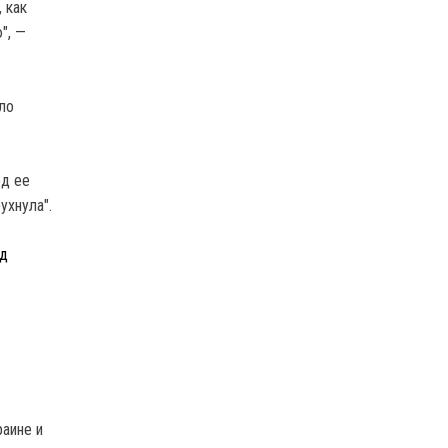
 как
", —
ло
ед ее
ухнула".
од
раине и