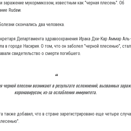
и заражение мукормикозом, известным как "черная плесень". Об
ние Rudaw.
болезни скончались два человека.
кретаря Департамента здравоохранения Ирака Дхи-Кар Аммар Аль-
а в городе Насирия. О том, что он заболел "черной плесенью", ста
давали свидетельство о смерти погибшего.
я черной плесени возникают в результате осложнений, вызванных зара
коронавирусом, из-за ослабления иммунитета.
а также добавил, что в стране зарегистрировано еще четыре случа
плесенью".