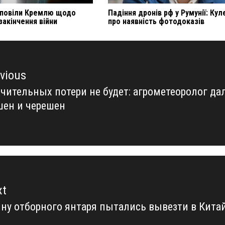
дповіли Кремлю щодо
Падіння дронів рф у Румунії: Ку
закінчення війни
про наявність фотодоказів
vious
чительных потери не будет: агрометеоролог дал
vious
шен и черешен
t:
xt
ну отборного янтаря пытались вывезти в Китай
xt