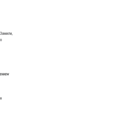
Замили,
ло
жением
я