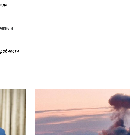
вида
раине и
робности