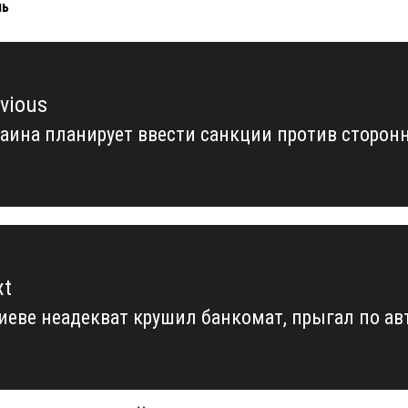
нь
vious
аина планирует ввести санкции против сторо
vious
t:
xt
иеве неадекват крушил банкомат, прыгал по а
xt
t: