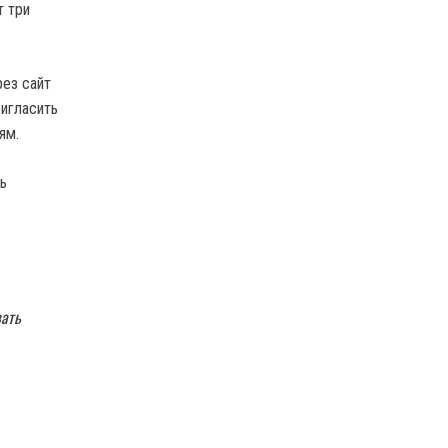
т три
рез сайт
ригласить
ям.
ь
вать