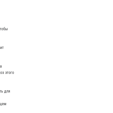
чтобы
чит
а
доз этого
ть для
ущем