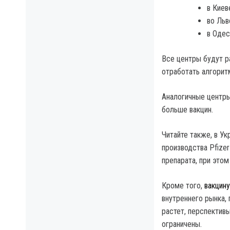
в Киев
во Льв
в Одес
Все центры будут р
отработать алгорит
Аналогичные центры
больше вакцин.
Читайте также, в У
производства Pfizer
препарата, при это
Кроме того,
вакцину
внутреннего рынка,
растет, перспектив
ограничены.