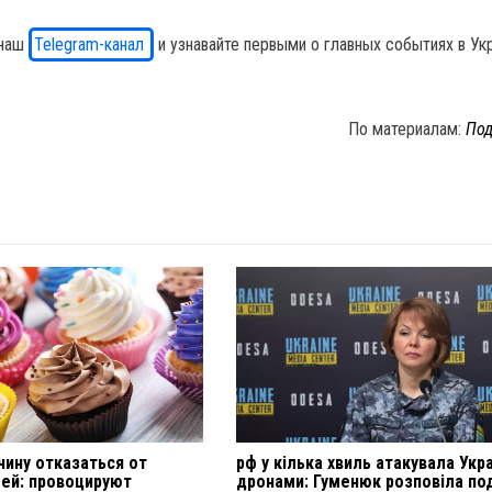
 наш
Telegram-канал
и узнавайте первыми о главных событиях в Ук
По материалам:
Под
чину отказаться от
рф у кілька хвиль атакувала Укра
ей: провоцируют
дронами: Гуменюк розповіла по