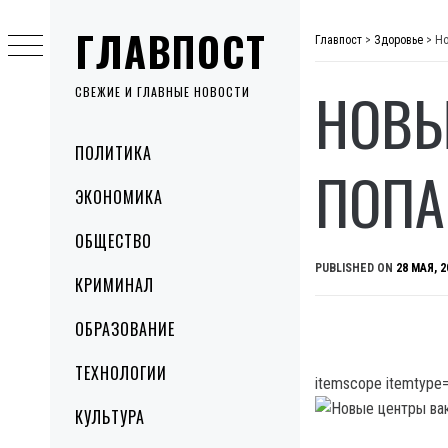
Skip
ГЛАВПОСТ
to
Главпост
>
Здоровье
>
Но
content
НОВЫ
СВЕЖИЕ И ГЛАВНЫЕ НОВОСТИ
Primary
ПОЛИТИКА
Menu
ПОПА
ЭКОНОМИКА
ОБЩЕСТВО
PUBLISHED ON
28 МАЯ, 2
КРИМИНАЛ
ОБРАЗОВАНИЕ
ТЕХНОЛОГИИ
itemscope itemtype=
КУЛЬТУРА