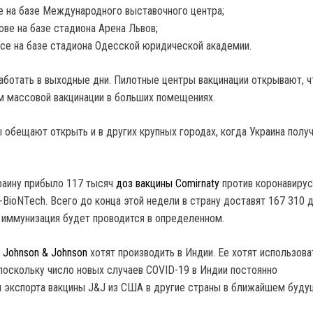
е на базе Международного выставочного центра;
ове на базе стадиона Арена Львов;
се на базе стадиона Одесской юридической академии.
аботать в выходные дни. Пилотные центры вакцинации открывают, 
м массовой вакцинации в больших помещениях.
 обещают открыть и в других крупных городах, когда Украина полу
краину прибыло 117 тысяч
доз вакцины Comirnaty
против коронавирус
-BioNTech. Всего до конца этой недели в страну доставят 167 310 
м иммунизация будет проводится в определенном.
 Johnson & Johnson
хотят производить в Индии. Ее хотят использова
 поскольку число новых случаев COVID-19 в Индии постоянно
ы экспорта вакцины J&J из США в другие страны в ближайшем буд