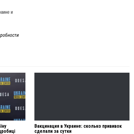
раине и
робности
їну
Вакцинация в Украине: сколько прививок
дробиці
сделали за сутки