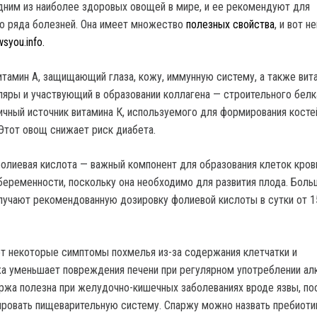
дним из наиболее здоровых овощей в мире, и ее рекомендуют для
о ряда болезней. Она имеет множество
полезных свойства
, и вот 
syou.info.
тамин А, защищающий глаза, кожу, иммунную систему, а также вита
яры и участвующий в образовании коллагена — строительного белк
ичный источник витамина К, используемого для формирования косте
 Этот овощ снижает риск диабета.
олиевая кислота — важный компонент для образования клеток кров
беременности, поскольку она необходимо для развития плода. Боль
учают рекомендованную дозировку фолиевой кислоты в сутки от 1
т некоторые симптомы похмелья из-за содержания клетчатки и
а уменьшает повреждения печени при регулярном употреблении алк
ржа полезна при желудочно-кишечных заболеваниях вроде язвы, по
ировать пищеварительную систему. Спаржу можно назвать пребиоти