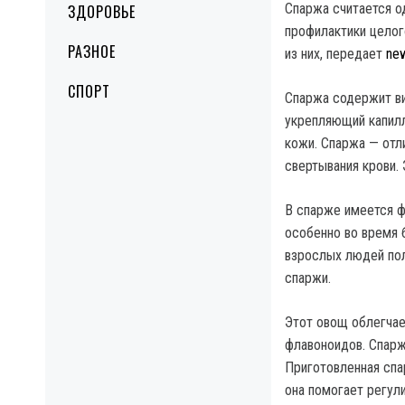
Спаржа считается о
ЗДОРОВЬЕ
профилактики целог
РАЗНОЕ
из них, передает
new
СПОРТ
Спаржа содержит ви
укрепляющий капилл
кожи. Спаржа — отл
свертывания крови.
В спарже имеется ф
особенно во время 
взрослых людей пол
спаржи.
Этот овощ облегчае
флавоноидов. Спарж
Приготовленная спа
она помогает регул