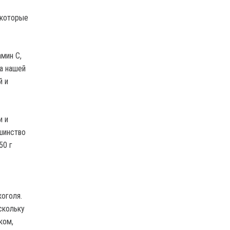
некоторые
мин С,
а нашей
й и
и и
шинство
50 г
оголя.
скольку
ком,