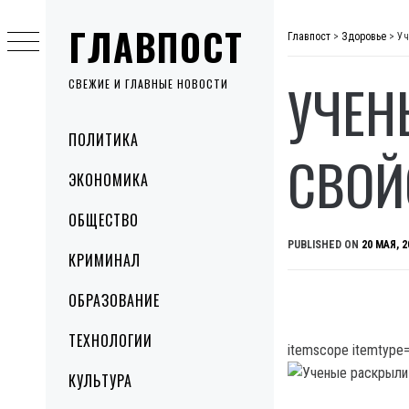
Skip
ГЛАВПОСТ
to
Главпост
>
Здоровье
>
Уч
content
УЧЕН
СВЕЖИЕ И ГЛАВНЫЕ НОВОСТИ
Primary
ПОЛИТИКА
Menu
СВОЙ
ЭКОНОМИКА
ОБЩЕСТВО
PUBLISHED ON
20 МАЯ, 2
КРИМИНАЛ
ОБРАЗОВАНИЕ
ТЕХНОЛОГИИ
itemscope itemtype=
КУЛЬТУРА