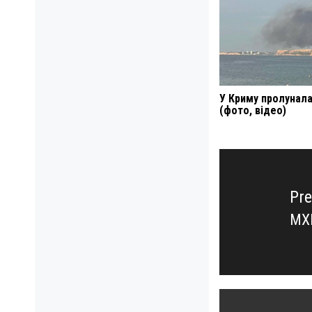
У Криму пролунала
(фото, відео)
Навигация
по
записям
Pre
МХ
Pre
pos