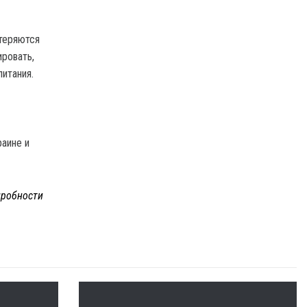
 теряются
ировать,
питания.
раине и
робности