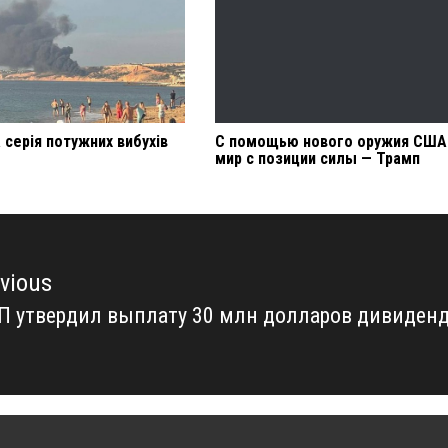
 серія потужних вибухів
С помощью нового оружия США
мир с позиции силы — Трамп
vious
П утвердил выплату 30 млн долларов дивиден
vious
t: