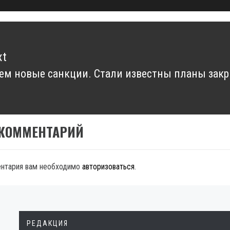
xt
м новые санкции. Стали известны планы закр
xt
t:
 КОММЕНТАРИЙ
ентария вам необходимо
авторизоваться
.
РЕДАКЦИЯ