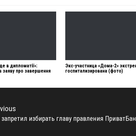
де в дипломатії»:
Экс-участница «Дома-2» экстре
в заяву про завершення
госпитализирована (фото)
vious
 запретил избирать главу правления ПриватБан
vious
t: