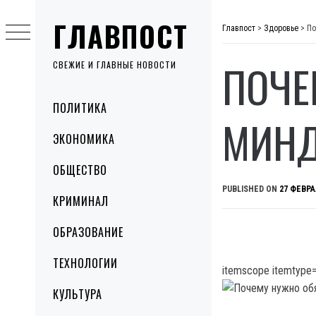
Skip
ГЛАВПОСТ
to
Главпост
>
Здоровье
>
По
content
ПОЧЕ
СВЕЖИЕ И ГЛАВНЫЕ НОВОСТИ
Primary
ПОЛИТИКА
Menu
МИН
ЭКОНОМИКА
ОБЩЕСТВО
PUBLISHED ON
27 ФЕВРА
КРИМИНАЛ
ОБРАЗОВАНИЕ
ТЕХНОЛОГИИ
itemscope itemtype=
КУЛЬТУРА