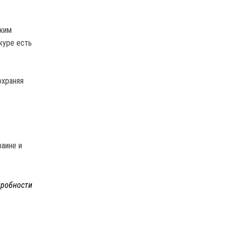
аким
журе есть
охраняя
раине и
робности