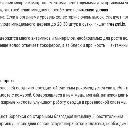
ичными микро- и макроэлементами, необходимыми для организма ч
в, употребление миндаля способствует
снижению уровня
ина
. Если в организме уровень холестерина очень высок, следует п
плода миндального дерева до 20-30 штук в сутки, пишет
freezmi.io
.
держится много витаминов и минералов, необходимых для роста во
ление волос отвечает токоферол, а за блеск и прочность — витамин
е орехи
болезней сердечно-сосудистой системы рекомендуется употреблят
месте с кожурой. Содержащиеся в нем медь, магний, антиоксиданты
жирные кислоты улучшают работу сердца и кровеносной системы.
ают бороться со старением благодаря витамину Е, растительным
арганцу. Последний способствует выработке коллагена, необходим