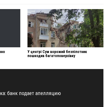
нно
У центрі Сум ворожий безпілотник
пошкодив багатоповерхівку
ка: банк подает апелляцию