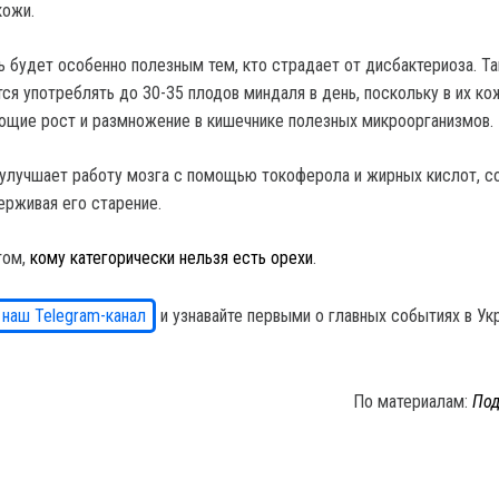
кожи.
ь будет особенно полезным тем, кто страдает от дисбактериоза. Т
я употреблять до 30-35 плодов миндаля в день, поскольку в их ко
ющие рост и размножение в кишечнике полезных микроорганизмов.
улучшает работу мозга с помощью токоферола и жирных кислот, с
ерживая его старение.
том,
кому категорически нельзя есть орехи
.
 наш Telegram-канал
и узнавайте первыми о главных событиях в Ук
По материалам:
Под