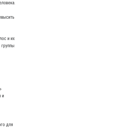
еловека.
ревысить
лос и их
ы группы
ь
 и
ого для