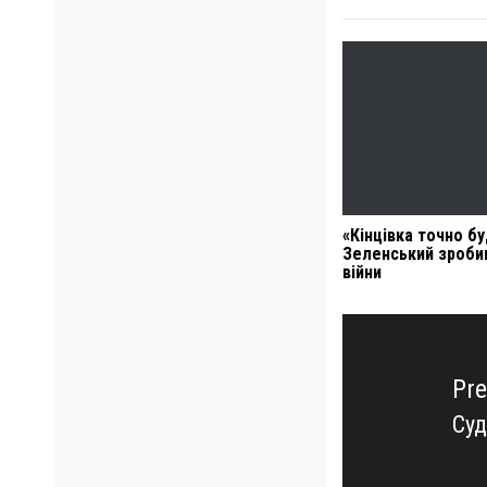
«Кінцівка точно бу
Зеленський зроби
війни
Навигация
по
записям
Pre
Суд
Pre
pos