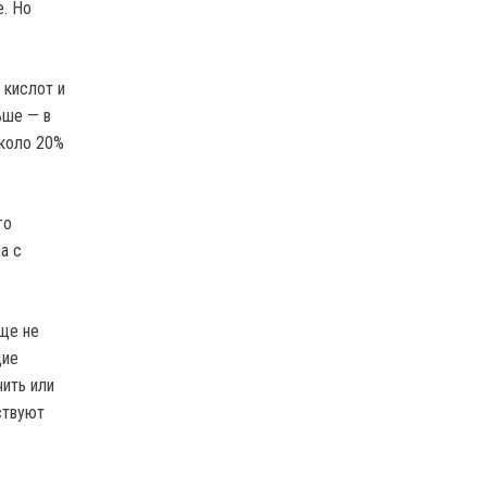
е. Но
 кислот и
ьше — в
около 20%
го
а с
бще не
щие
ить или
ствуют