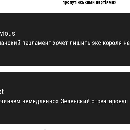
пропутінськими партіями»
vious
анский парламент хочет лишить экс-короля н
vious
t:
xt
чинаем немедленно»: Зеленский отреагировал
xt
t: