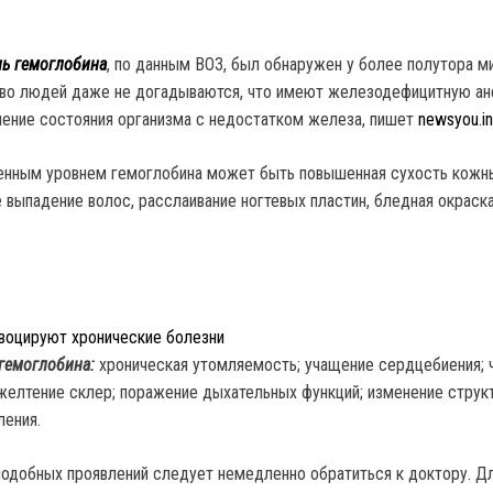
нь гемоглобина
, по данным ВОЗ, был обнаружен у более полутора м
тво людей даже не догадываются, что имеют железодефицитную ан
ение состояния организма с недостатком железа, пишет
newsyou.in
женным уровнем гемоглобина может быть повышенная сухость кожн
 выпадение волос, расслаивание ногтевых пластин, бледная окраска
воцируют хронические болезни
гемоглобина:
хроническая утомляемость; учащение сердцебиения; 
желтение склер; поражение дыхательных функций; изменение струк
ления.
подобных проявлений следует немедленно обратиться к доктору. Д