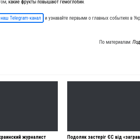
том,
какие фрукты повышают гемоглобин
.
 наш Telegram-канал
и узнавайте первыми о главных событиях в Ук
По материалам:
Под
краинский журналист
Подоляк застеріг ЄС від «заграв