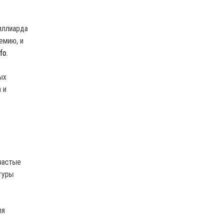
иллиарда
емию, и
fo
.
ых
 и
частые
туры
ля