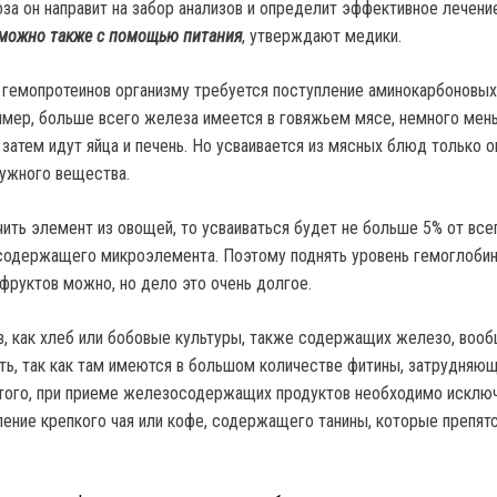
оза он направит на забор анализов и определит эффективное лечени
 можно также с помощью питания
, утверждают медики.
 гемопротеинов организму требуется поступление аминокарбоновых
имер, больше всего железа имеется в говяжьем мясе, немного мен
 затем идут яйца и печень. Но усваивается из мясных блюд только 
ужного вещества.
чить элемент из овощей, то усваиваться будет не больше 5% от все
содержащего микроэлемента. Поэтому поднять уровень гемоглобин
руктов можно, но дело это очень долгое.
ов, как хлеб или бобовые культуры, также содержащих железо, воо
ить, так как там имеются в большом количестве фитины, затрудняю
того, при приеме железосодержащих продуктов необходимо исключ
ление крепкого чая или кофе, содержащего танины, которые препят