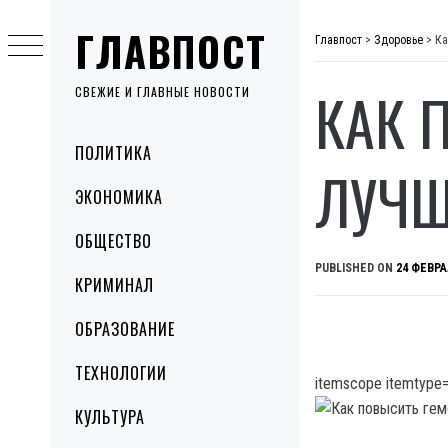
Skip
ГЛАВПОСТ
to
Главпост
>
Здоровье
>
Ка
content
КАК 
СВЕЖИЕ И ГЛАВНЫЕ НОВОСТИ
Primary
ПОЛИТИКА
Menu
ЛУЧШ
ЭКОНОМИКА
ОБЩЕСТВО
PUBLISHED ON
24 ФЕВРА
КРИМИНАЛ
ОБРАЗОВАНИЕ
ТЕХНОЛОГИИ
itemscope itemtype=
КУЛЬТУРА