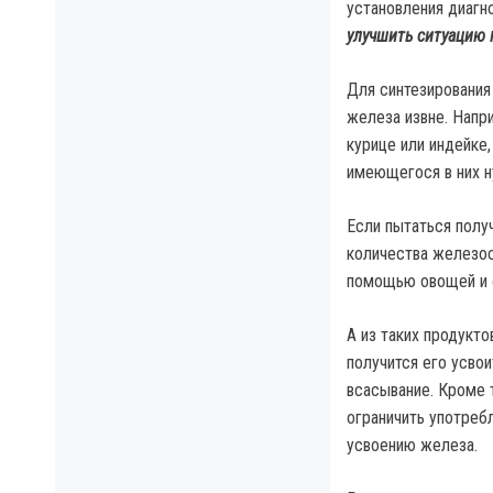
установления диагн
улучшить ситуацию
Для синтезирования
железа извне. Напр
курице или индейке,
имеющегося в них н
Если пытаться полу
количества железо
помощью овощей и ф
А из таких продукт
получится его усво
всасывание. Кроме 
ограничить употреб
усвоению железа.