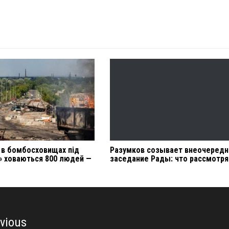
 в бомбосховищах під
Разумков созывает внеочеред
» ховаються 800 людей —
заседание Рады: что рассмотря
vious