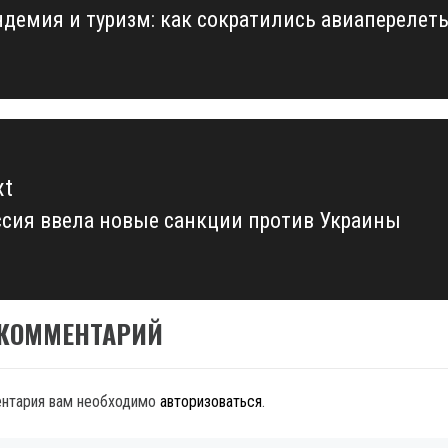
демия и туризм: как сократились авиаперелеты
vious
t:
xt
сия ввела новые санкции против Украины
xt
t:
 КОММЕНТАРИЙ
ентария вам необходимо
авторизоваться
.