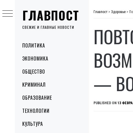
Skip
ГЛАВПОСТ
to
Главпост
>
Здоровье
>
По
content
ПОВТ
СВЕЖИЕ И ГЛАВНЫЕ НОВОСТИ
Primary
ПОЛИТИКА
Menu
ВОЗМ
ЭКОНОМИКА
ОБЩЕСТВО
— В
КРИМИНАЛ
ОБРАЗОВАНИЕ
PUBLISHED ON
13 ФЕВРА
ТЕХНОЛОГИИ
КУЛЬТУРА