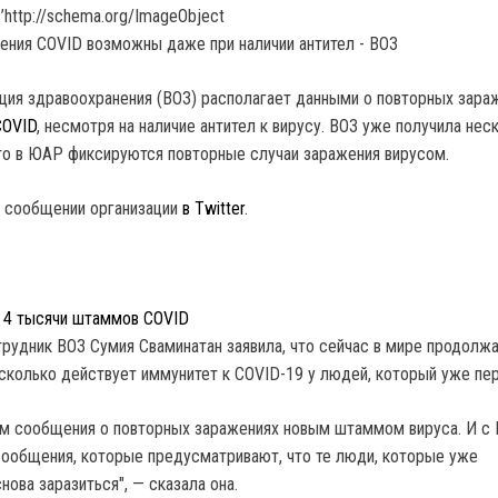
’http://schema.org/ImageObject
ция здравоохранения (ВОЗ) располагает данными о повторных зара
COVID
, несмотря на наличие антител к вирусу. ВОЗ уже получила нес
то в ЮАР фиксируются повторные случаи заражения вирусом.
в сообщении организации
в Twitter
.
т 4 тысячи штаммов COVID
трудник ВОЗ Сумия Сваминатан заявила, что сейчас в мире продолж
 сколько действует иммунитет к COVID-19 у людей, который уже пе
ем сообщения о повторных заражениях новым штаммом вируса. И с
ообщения, которые предусматривают, что те люди, которые уже
нова заразиться", — сказала она.