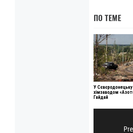
ПО ТЕМЕ
У Сєвєродонецьку
хімзаводом «Азот
Гайдай
Навигация
по
записям
Pre