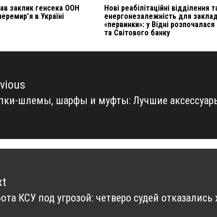
ав заклик генсека ООН
Нові реабілітаційні відділення т
еремир’я в Україні
енергонезалежність для заклад
«первинки»: у Відні розпочалася
та Світового банку
vious
пки-шлемы, шарфы и муфты: Лучшие аксессуар
vious
t:
xt
ота КСУ под угрозой: четверо судей отказались
xt