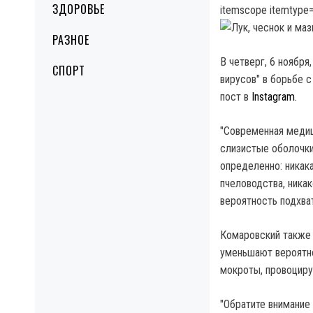
ЗДОРОВЬЕ
itemscope itemtype=
РАЗНОЕ
В четверг, 6 ноября
СПОРТ
вирусов" в борьбе с
пост в
Instagram.
"Современная медиц
слизистые оболочки
определенно: никака
пчеловодства, ника
вероятность подхва
Комаровский также 
уменьшают вероятно
мокроты, провоциру
"Обратите внимание