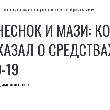
к, чеснок и мази: Комаровский рассказал о средствах борьбы с COVID-19
 ЧЕСНОК И МАЗИ: 
КАЗАЛ О СРЕДСТВА
-19
, 2020
BY
ПЕТР ЮРЬЕВ