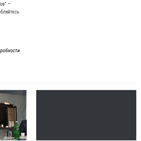
ов" —
обляйтесь
робности