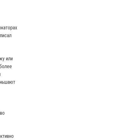
окаторах
аписал
жу или
 более
ы
еньшают
тво
активно