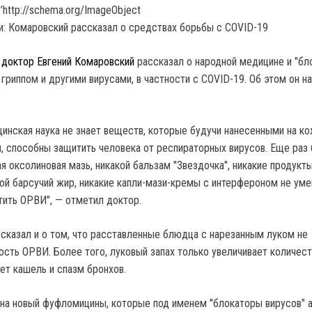
’http://schema.org/ImageObject
,
доктор Евгений Комаровский
рассказал о народной медицине и "бл
 гриппом и другими вирусами, в частности с COVID-19. Об этом он н
инская наука не знает веществ, которые будучи нанесенными на ко
, способны защитить человека от респираторных вирусов. Еще раз
я оксолиновая мазь, никакой бальзам "Звездочка", никакие продукт
кой барсучий жир, никакие капли-мази-кремы с интерфероном не ум
тить ОРВИ", — отметил доктор.
сказал и о том, что расставленные блюдца с нарезанным луком не
сть ОРВИ. Более того, луковый запах только увеличивает количес
ет кашель и спазм бронхов.
 на новый фуфломицины, которые под именем "блокаторы вирусов" 