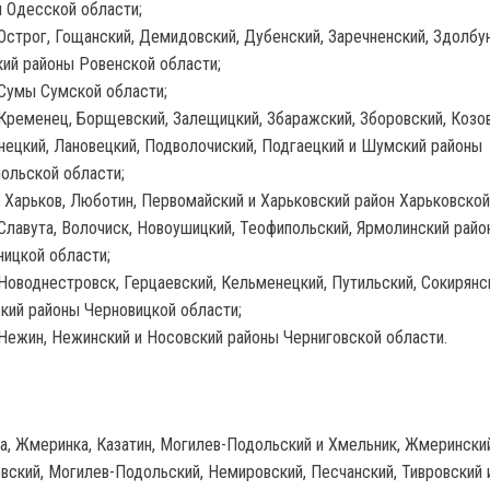
 Одесской области;
Острог, Гощанский, Демидовский, Дубенский, Заречненский, Здолбу
ий районы Ровенской области;
Сумы Сумской области;
Кременец, Борщевский, Залещицкий, Збаражский, Зборовский, Козов
ецкий, Лановецкий, Подволочиский, Подгаецкий и Шумский районы
ольской области;
 Харьков, Люботин, Первомайский и Харьковский район Харьковской
Славута, Волочиск, Новоушицкий, Теофипольский, Ярмолинский райо
ицкой области;
Новоднестровск, Герцаевский, Кельменецкий, Путильский, Сокирянс
кий районы Черновицкой области;
Нежин, Нежинский и Носовский районы Черниговской области.
а, Жмеринка, Казатин, Могилев-Подольский и Хмельник, Жмеринский
вский, Могилев-Подольский, Немировский, Песчанский, Тивровский 