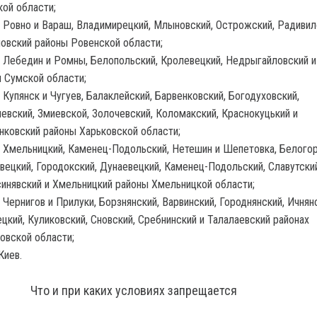
ой области;
 Ровно и Вараш, Владимирецкий, Млыновский, Острожский, Радивил
овский районы Ровенской области;
 Лебедин и Ромны, Белопольский, Кролевецкий, Недрыгайловский 
 Сумской области;
 Купянск и Чугуев, Балаклейский, Барвенковский, Богодуховский,
евский, Змиевской, Золочевский, Коломакский, Краснокуцький и
ковский районы Харьковской области;
 Хмельницкий, Каменец-Подольский, Нетешин и Шепетовка, Белогор
вецкий, Городокский, Дунаевецкий, Каменец-Подольский, Славутский
инявский и Хмельницкий районы Хмельницкой области;
 Чернигов и Прилуки, Борзнянский, Варвинский, Городнянский, Ичнян
цкий, Куликовский, Сновский, Сребнинский и Талалаевский районах
овской области;
Киев.
Что и при каких условиях запрещается