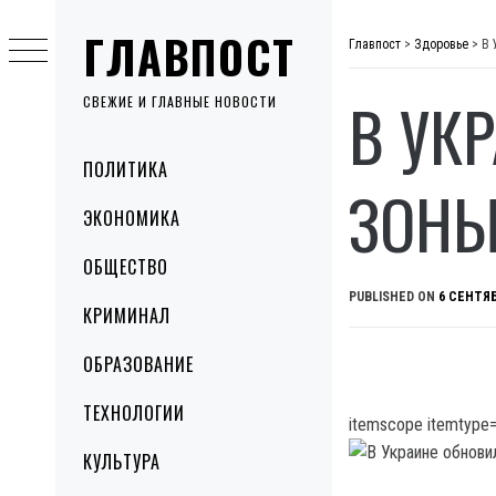
Skip
ГЛАВПОСТ
to
Главпост
>
Здоровье
>
В 
content
В УК
СВЕЖИЕ И ГЛАВНЫЕ НОВОСТИ
Primary
ПОЛИТИКА
Menu
ЗОНЫ
ЭКОНОМИКА
ОБЩЕСТВО
PUBLISHED ON
6 СЕНТЯБ
КРИМИНАЛ
ОБРАЗОВАНИЕ
ТЕХНОЛОГИИ
itemscope itemtype=
КУЛЬТУРА