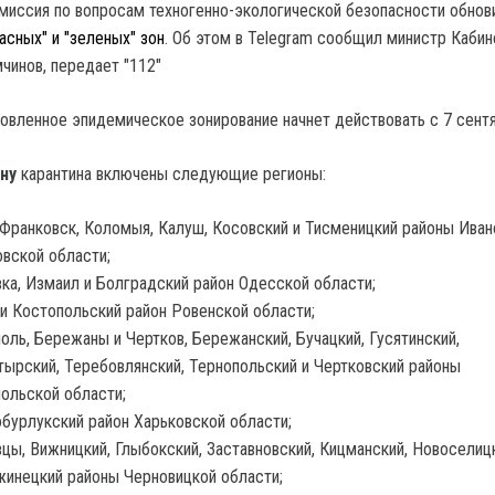
миссия по вопросам техногенно-экологической безопасности обнов
асных" и "зеленых" зон
. Об этом в Telegram сообщил министр Кабин
чинов, передает "112"
новленное эпидемическое зонирование начнет действовать с 7 сентя
ону
карантина включены следующие регионы:
Франковск, Коломыя, Калуш, Косовский и Тисменицкий районы Иван
вской области;
ка, Измаил и Болградский район Одесской области;
и Костопольский район Ровенской области;
оль, Бережаны и Чертков, Бережанский, Бучацкий, Гусятинский,
ырский, Теребовлянский, Тернопольский и Чертковский районы
ольской области;
бурлукский район Харьковской области;
цы, Вижницкий, Глыбокский, Заставновский, Кицманский, Новоселиц
инецкий районы Черновицкой области;