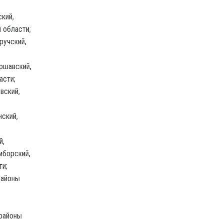
кий,
 области;
ручский,
ршавский,
асти;
вский,
нский,
й,
мборский,
ти;
районы
 районы