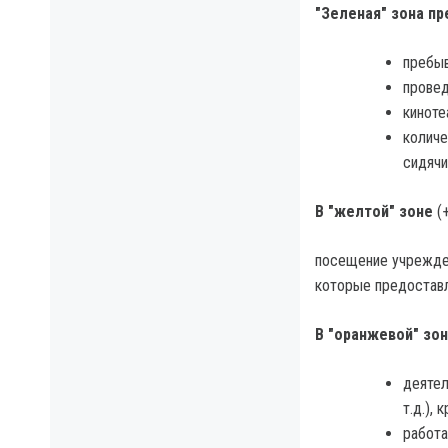
"Зеленая" зона п
пребыв
провед
киноте
количе
сидячи
В "желтой" зоне
(
посещение учрежден
которые предоставл
В "оранжевой" зо
деятел
т.д.), 
работа