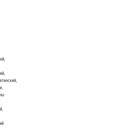
ий,
ий,
атинский,
и;
оны
й,
ий