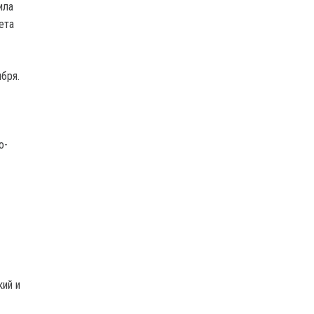
ила
ета
бря.
о-
кий и