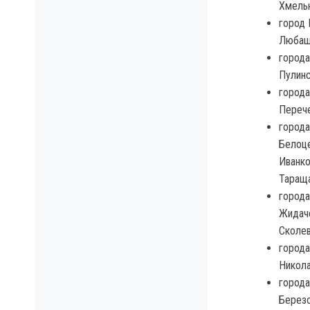
Хмельн
город 
Любаше
города
Пулинс
города
Перече
города
Белоце
Иванко
Тараща
города
Жидаче
Сколев
города
Никола
города
Березо