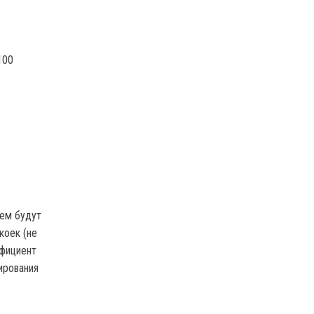
100
нем будут
коек (не
ффициент
ирования