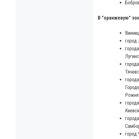
Бобров
В "оранжевую" зон
Винниц
город 
города
Лугинс
города
Тячевс
города
Городе
Рожнят
города
Киевск
города
Самбор
город 