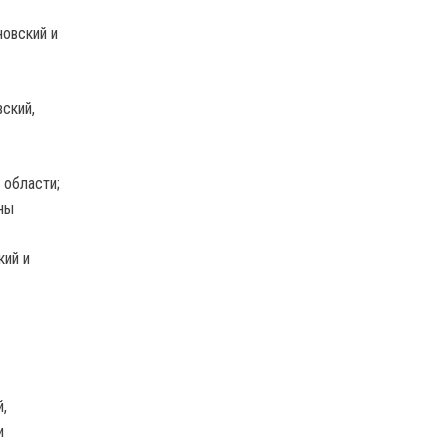
новский и
ский,
 области;
ны
кий и
,
и