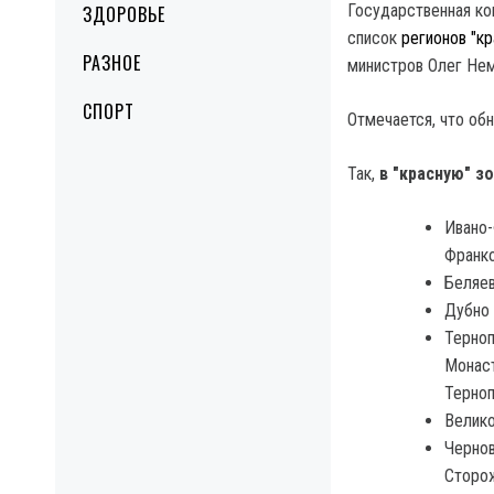
Государственная ко
ЗДОРОВЬЕ
список
регионов "кр
РАЗНОЕ
министров Олег Нем
СПОРТ
Отмечается, что об
Так,
в "красную" з
Ивано-
Франко
Беляев
Дубно 
Терноп
Монаст
Терноп
Велико
Чернов
Сторож