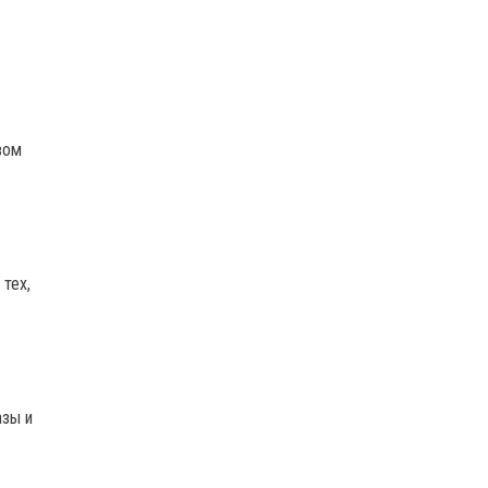
вом
тех,
азы и