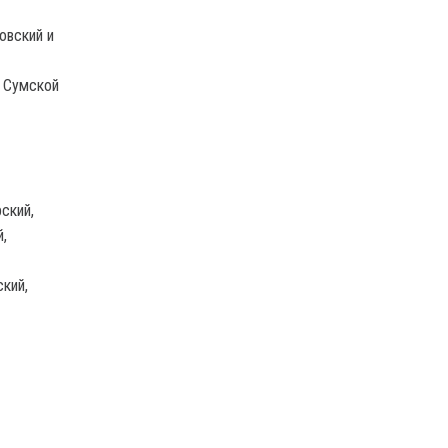
овский и
и Сумской
ский,
,
ский,