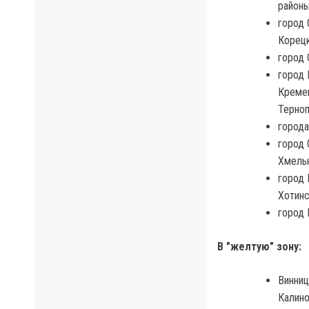
районы
город 
Корецк
город 
город 
Кремен
Терноп
города
город 
Хмельн
город 
Хотинс
город 
В "желтую" зону:
Винниц
Калино