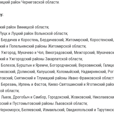
ицкий район Черниговской области.
у:
кий район Винницкой области;
Луцк и Луцкий район Волынской области;
 Бердичев и Коростень, Бердичевский, Житомирский, Коростенский,
кий и Попельнянский районы Житомирской области;
 Ужгород, Мукачево и Чоп, Виноградовский, Межгорский, Мукачевск
кий и Ужгородский районы Закарпатской области;
 Болехов, Бурштын и Яремче, Богородчанский, Верховинский, Галицк
нковский, Долинский, Калушский, Коломыйский, Надвирнянский, Рог
овский, Снятинский и Тлумацкий районы Ивано-Франковской област
 Березань, Ирпень и Фастов, Киево-Святошинский и Яготинский рай
ой области;
 Львов, Дрогобыч и Самбор, Городокский, Жовковский, Николаевски
ский и Пустомытовский районы Львовской области;
Черноморск, Беляевский, Измаильский, Овидиопольский и Тарутинск