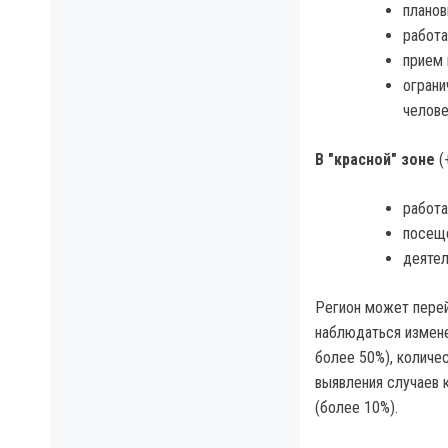
планов
работа
прием 
ограни
челове
В "красной" зоне
(
работа
посеще
деятел
Регион может перей
наблюдаться измене
более 50%), количес
выявления случаев 
(более 10%).