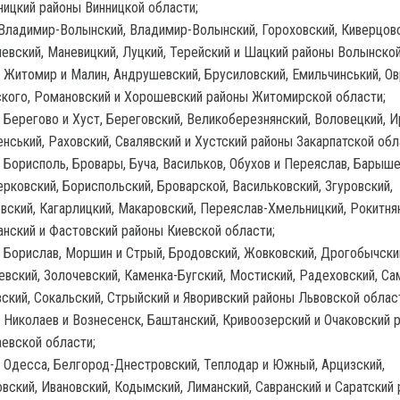
ицкий районы Винницкой области;
Владимир-Волынский, Владимир-Волынский, Гороховский, Киверцовс
вский, Маневицкий, Луцкий, Терейский и Шацкий районы Волынской
 Житомир и Малин, Андрушевский, Брусиловский, Емильчинський, Ов
кого, Романовский и Хорошевский районы Житомирской области;
 Берегово и Хуст, Береговский, Великоберезнянский, Воловецкий, И
нський, Раховский, Свалявский и Хустский районы Закарпатской обл
 Борисполь, Бровары, Буча, Васильков, Обухов и Переяслав, Барыше
рковский, Бориспольский, Броварской, Васильковский, Згуровский,
вский, Кагарлицкий, Макаровский, Переяслав-Хмельницкий, Рокитня
нский и Фастовский районы Киевской области;
 Борислав, Моршин и Стрый, Бродовский, Жовковский, Дрогобычски
вский, Золочевский, Каменка-Бугский, Мостиский, Радеховский, Са
ский, Сокальский, Стрыйский и Яворивский районы Львовской облас
 Николаев и Вознесенск, Баштанский, Кривоозерский и Очаковский 
евской области;
 Одесса, Белгород-Днестровский, Теплодар и Южный, Арцизский,
вский, Ивановский, Кодымский, Лиманский, Савранский и Саратский