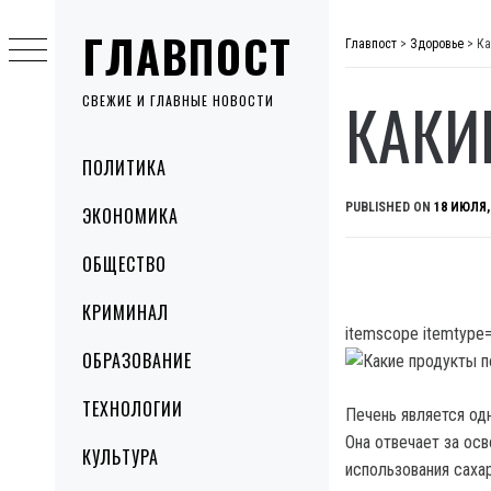
Skip
ГЛАВПОСТ
to
Главпост
>
Здоровье
>
Ка
content
КАКИ
СВЕЖИЕ И ГЛАВНЫЕ НОВОСТИ
Primary
ПОЛИТИКА
Menu
PUBLISHED ON
18 ИЮЛЯ,
ЭКОНОМИКА
ОБЩЕСТВО
КРИМИНАЛ
itemscope itemtype=
ОБРАЗОВАНИЕ
ТЕХНОЛОГИИ
Печень является од
Она отвечает за ос
КУЛЬТУРА
использования саха