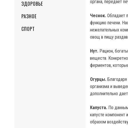
органа, передает ne
ЗДОРОВЬЕ
РАЗНОЕ
Чеснок.
Обладает п
функцию печени. Н
СПОРТ
нежелательных комп
овощ в пищу разда
Нут.
Рацион, богат
веществ. Конкретно
ферментов, которые
Огурцы.
Благодаря
организма и выведе
дополнительно дает
Капуста.
По данным
капусте компонент 
образом воздейству