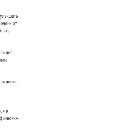
 улучшать
ечени от
блять
ля нее
ание
влажнению
ся в
ифическим