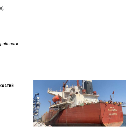
а),
робности
жовтий