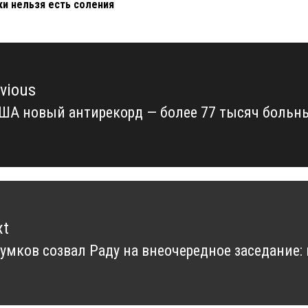
ки нельзя есть соления
vious
ША новый антирекорд — более 77 тысяч больны
vious
t:
xt
умков созвал Раду на внеочередное заседание:
xt
t: