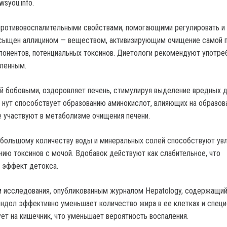
wsyou.info.
ротивовоспалительными свойствами, помогающими регулировать и
асыщен аллицином — веществом, активизирующим очищение самой п
онентов, потенциальных токсинов. Диетологи рекомендуют употре
вленным.
ый бобовыми, оздоровляет печень, стимулируя выделение вредных д
 нут способствует образованию аминокислот, влияющих на образов
 участвуют в метаболизме очищения печени.
 большому количеству воды и минеральных солей способствуют у
нию токсинов с мочой. Вдобавок действуют как слабительное, что
 эффект детокса.
 исследования, опубликованным журналом Hepatology, содержащий
индол эффективно уменьшает количество жира в ее клетках и спец
ет на кишечник, что уменьшает вероятность воспаления.