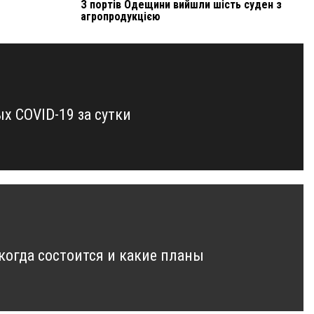
З портів Одещини вийшли шість суден з
агропродукцією
х COVID-19 за сутки
 когда состоится и какие планы