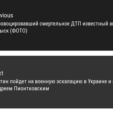
vious
ровоцировавший смертельное ДТП известный а
vious
зыск (ФОТО)
t:
xt
тин пойдет на военную эскалацию в Украине и 
xt
дреем Пионтковским
t: