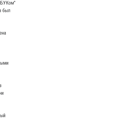
 "БУКом"
з был
ена
ными
в
ни
рый