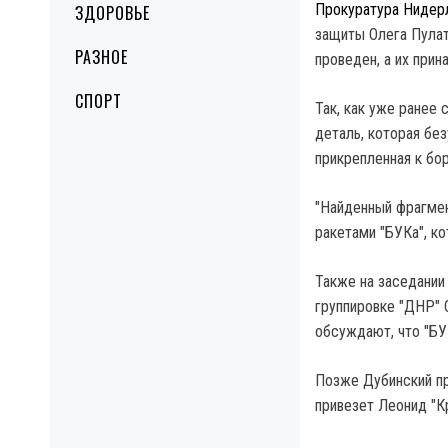
Прокуратура Нидер
ЗДОРОВЬЕ
защиты Олега Пулат
РАЗНОЕ
проведен, а их при
СПОРТ
Так, как уже ранее
деталь, которая бе
прикрепленная к бо
"Найденный фрагмен
ракетами "БУКа", к
Также на заседании
группировке "ДНР" 
обсуждают, что "БУ
Позже Дубинский пр
привезет Леонид "К