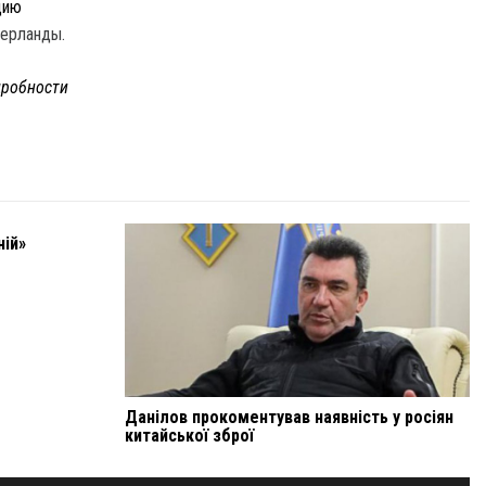
цию
ерланды.
робности
ній»
Данілов прокоментував наявність у росіян
китайської зброї