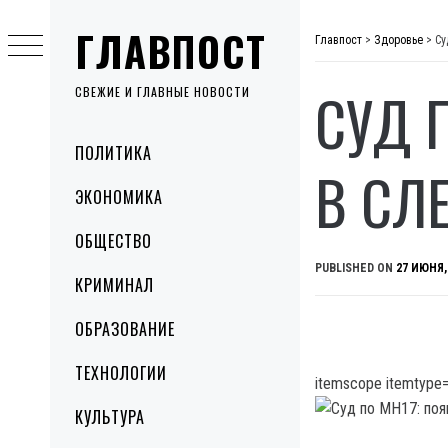
Skip
ГЛАВПОСТ
to
Главпост
>
Здоровье
>
Су
content
СУД 
СВЕЖИЕ И ГЛАВНЫЕ НОВОСТИ
Primary
ПОЛИТИКА
Menu
В СЛ
ЭКОНОМИКА
ОБЩЕСТВО
PUBLISHED ON
27 ИЮНЯ,
КРИМИНАЛ
ОБРАЗОВАНИЕ
ТЕХНОЛОГИИ
itemscope itemtype=
КУЛЬТУРА