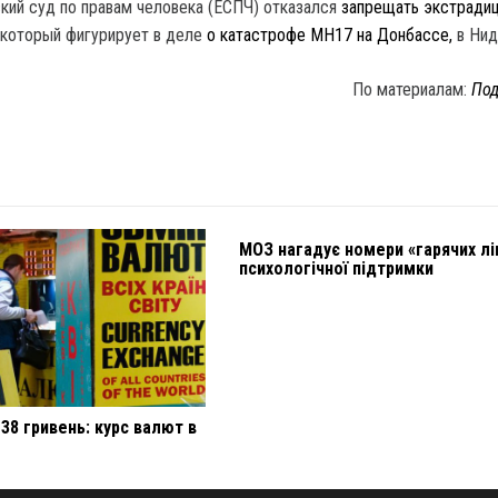
кий суд по правам человека (ЕСПЧ) отказался
запрещать экстради
, который фигурирует в деле
о катастрофе МН17 на Донбассе,
в Нид
По материалам:
Под
МОЗ нагадує номери «гарячих лі
психологічної підтримки
38 гривень: курс валют в