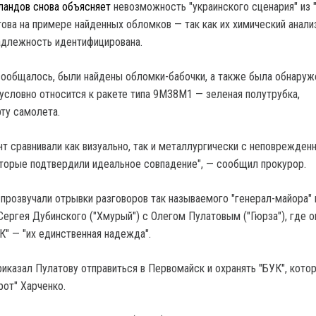
ландов снова объясняет
невозможность "украинского сценария" из
ова на примере найденных обломков — так как их химический анали
надлежность идентифицирована.
 сообщалось, были найдены обломки-бабочки, а также была обнаруж
зусловно относится к ракете типа 9М38М1 — зеленая полутрубка,
рту самолета.
т сравнивали как визуально, так и металлургически с неповрежден
оторые подтвердили идеальное совпадение", — сообщил прокурор.
 прозвучали отрывки разговоров так называемого "генерал-майора" 
Сергея Дубинского ("Хмурый") с Олегом Пулатовым ("Гюрза"), где о
К" — "их единственная надежда".
иказал Пулатову отправиться в Первомайск и охранять "БУК", кото
рот" Харченко.