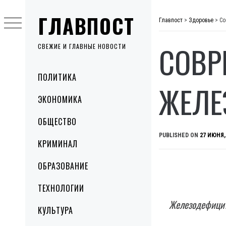
Skip
ГЛАВПОСТ
to
Главпост
>
Здоровье
>
Со
content
СОВР
СВЕЖИЕ И ГЛАВНЫЕ НОВОСТИ
Primary
ПОЛИТИКА
Menu
ЖЕЛЕ
ЭКОНОМИКА
ОБЩЕСТВО
PUBLISHED ON
27 ИЮНЯ,
КРИМИНАЛ
ОБРАЗОВАНИЕ
ТЕХНОЛОГИИ
Железодефицитн
КУЛЬТУРА