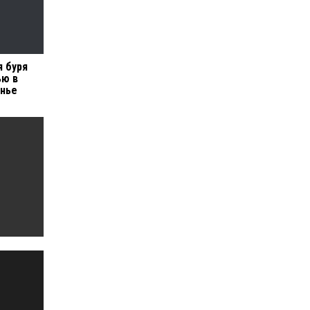
 буря
ью в
енье