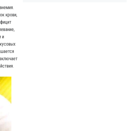
анемия.
ок крови,
ефицит
евание,
 и
вкусовых
дшается
 включает
йствия.