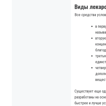
Виды лекарс
Все средства услов
в перв
называ
вторую
концен
благод
третья
единс
четвер
допол
вещест
Существует еще одн
разработаны на осн
быстрее и лучше ус