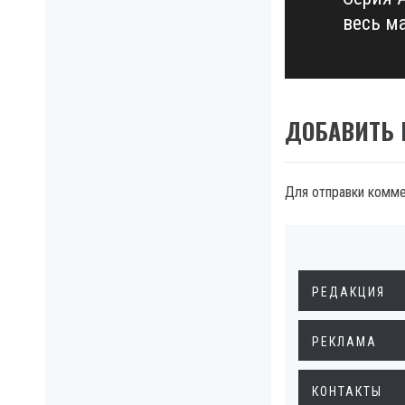
Next
весь м
post:
ДОБАВИТЬ
Для отправки комм
РЕДАКЦИЯ
РЕКЛАМА
КОНТАКТЫ