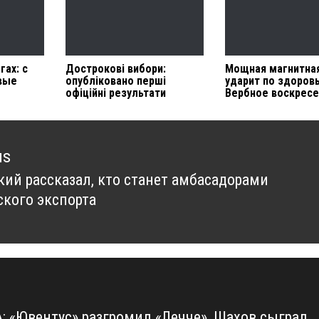
ах: с
Дострокові вибори:
Мощная магнитная
вые
опубліковано перші
ударит по здоров
офіційні результати
Вербное воскрес
us
кий рассказал, кто станет амбасадорами
us
ского экспорта
А: «Ювентус» разгромил «Лечче», Шахов сыграл