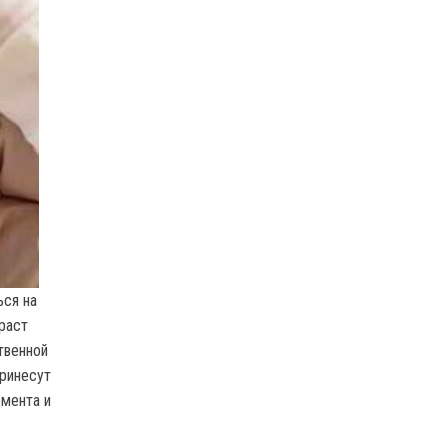
ься на
раст
твенной
принесут
емента и