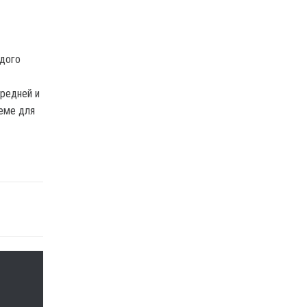
ждого
средней и
еме для