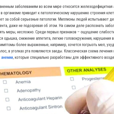
ненным заболеваниям во всем мире относится железодефицитная 
в организме приводит к патологическому нарушению строения клет
чет за собой серьезные патологии. Миллионы людей испытывают д
нта, даже не подозревая об этом. На самом деле распознать забол
ять меры, несложно. Среди первых признаков – ощущение слабости
ся одышка, снижение аппетита, легкие головокружения, нарушения 
симптомы более выраженные, например, хочется погрызть мел, уху
олос, в уголках рта появляются заеды. Классическая схема лечения
т анемии
, которые специально разработаны для эффективного возде