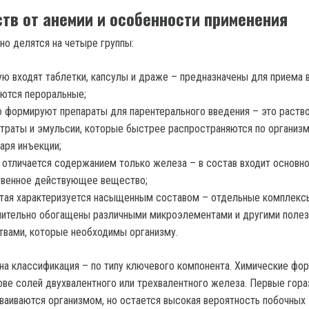
тв от анемии и особенности применения
но делятся на четыре группы:
ую входят таблетки, капсулы и драже – предназначены для приема в
ются пероральные;
 формируют препараты для парентерального введения – это раств
траты и эмульсии, которые быстрее распространяются по организ
аря инъекции;
 отличается содержанием только железа – в состав входит основно
твенное действующее вещество;
тая характеризуется насыщенным составом – отдельные комплекс
нительно обогащены различными микроэлементами и другими поле
вами, которые необходимы организму.
а классификация – по типу ключевого компонента. Химические фо
ове солей двухвалентного или трехвалентного железа. Первые гор
ваиваются организмом, но остается высокая вероятность побочных