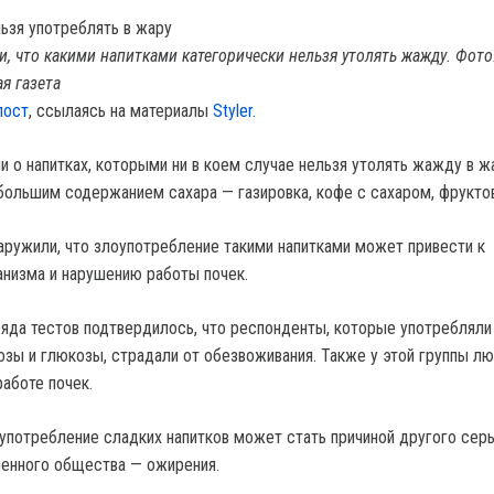
и, что какими напитками категорически нельзя утолять жажду. Фото
я газета
пост
, ссылаясь на материалы
Styler.
и о напитках, которыми ни в коем случае нельзя утолять жажду в ж
 большим содержанием сахара — газировка, кофе с сахаром, фруктов
ружили, что злоупотребление такими напитками может привести к
низма и нарушению работы почек.
яда тестов подтвердилось, что респонденты, которые употребляли 
зы и глюкозы, страдали от обезвоживания. Также у этой группы л
аботе почек.
 употребление сладких напитков может стать причиной другого сер
енного общества — ожирения.