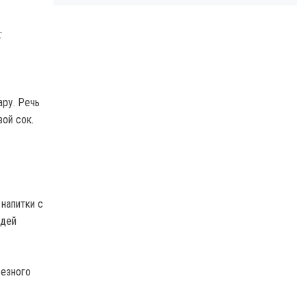
:
ару. Речь
ой сок.
напитки с
юдей
ьезного