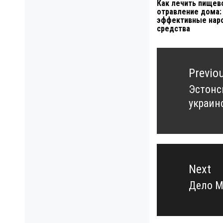
Как лечить пищев
отравление дома:
эффективные нар
средства
Навигация
по
Previo
записям
Эстонс
Previo
украин
post:
Next
Дело М
Next
post: