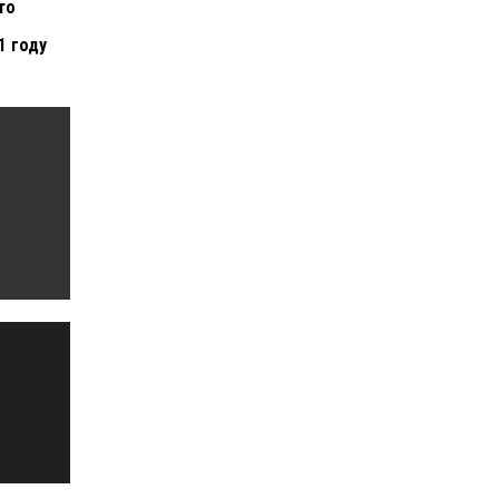
то
1 году