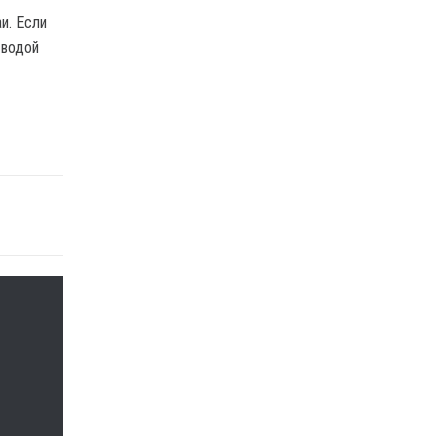
и. Если
 водой