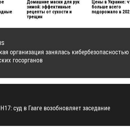
ое
Домашние маски для рук
Цены в Украине: ч
зимой: эффективные
больше всего
одные
рецепты от сухости и
подорожало в 202
трещин
us
кая организация занялась кибербезопасностью
us
ских госорганов
Н17: суд в Гааге возобновляет заседание