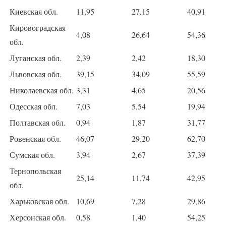
Киевская обл.
11,95
27,15
40,91
Кировоградская
4,08
26,64
54,36
обл.
Луганская обл.
2,39
2,42
18,30
Львовская обл.
39,15
34,09
55,59
Николаевская обл.
3,31
4,65
20,56
Одесская обл.
7,03
5,54
19,94
Полтавская обл.
0,94
1,87
31,77
Ровенская обл.
46,07
29,20
62,70
Сумская обл.
3,94
2,67
37,39
Тернопольская
25,14
11,74
42,95
обл.
Харьковская обл.
10,69
7,28
29,86
Херсонская обл.
0,58
1,40
54,25