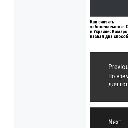
Как снизить
заболеваемость C
в Украине: Комаро
назвал два спосо
Навигация
по
Previo
записям
Во вре
Previo
для го
post:
Next