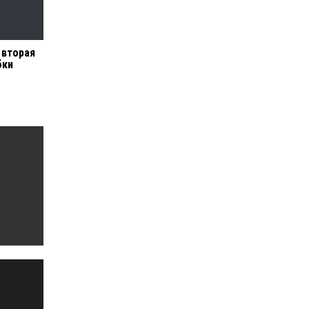
 вторая
бки