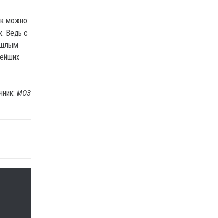
ак можно
. Ведь с
ошлым
рейших
чник:
МОЗ