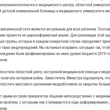
иопульмонологического медицинского центра, областной университ
й детской коммунальной больницы и медицинского университета им
зиатрической сети является актуальным для всех регионов. Поэтом
ние провести ее широкоформатный анализ. Для реализации этой за
ые группы, которые в каждом конкретном случае определяют прич
 таких медучреждений. Мы пытаемся исправить ситуацию так, чтоб
реждения были профинансированы не ниже уровня бюджета 2019 го
ичак.
посетила областной центр экстренной медицинской помощи и мед
госпиталь ветеранов войны. Заместитель Министра подчеркнула, что
устить массового увольнения медработников за закрытие больни
 одним из своих приоритетов общения непосредственно с медикам
ия проблем, с которыми они сталкиваются в ходе реформирования»,
ичак.