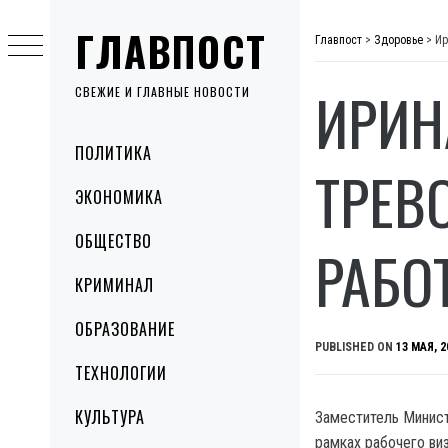
Skip
ГЛАВПОСТ
to
Главпост
>
Здоровье
>
Ир
content
ИРИН
СВЕЖИЕ И ГЛАВНЫЕ НОВОСТИ
Primary
ПОЛИТИКА
Menu
ТРЕВ
ЭКОНОМИКА
ОБЩЕСТВО
РАБО
КРИМИНАЛ
ОБРАЗОВАНИЕ
PUBLISHED ON
13 МАЯ, 2
ТЕХНОЛОГИИ
КУЛЬТУРА
Заместитель Минист
рамках рабочего виз