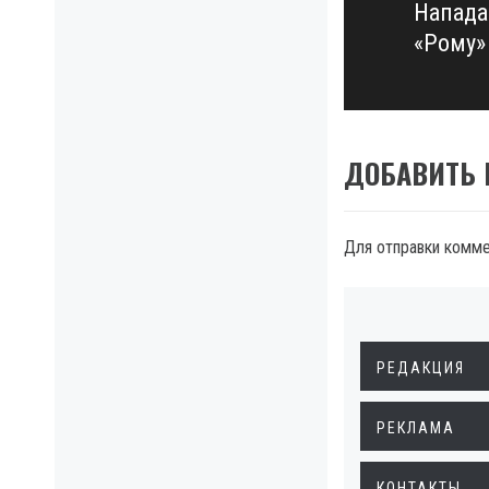
Напада
Next
«Рому»
post:
ДОБАВИТЬ
Для отправки комм
РЕДАКЦИЯ
РЕКЛАМА
КОНТАКТЫ