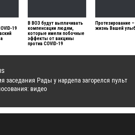
В ВОЗ будут выплачивать
Протезирование –
OVID-19
компенсации людям,
жизнь Вашей улы
вский
которые имели побочные
ба
эффекты от вакцины
против COVID-19
us
мя заседания Рады у нардепа загорелся пульт
us
лосования: видео