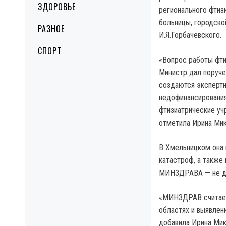
ЗДОРОВЬЕ
регионального фтиз
больницы, городско
РАЗНОЕ
И.Я.Горбачевского.
СПОРТ
«Вопрос работы фти
Министр дал поруче
создаются экспертн
недофинансирования
фтизиатрические уч
отметила Ирина Мик
В Хмельницком она 
катастроф, а также 
МИНЗДРАВА — не доп
«МИНЗДРАВ считает
областях и выявлен
добавила Ирина Мик