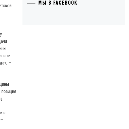
МЫ В FACEBOOK
етской
.
у
дачи
ины
ы все
да», —
ицины
 позиция
ц.
и в
 —