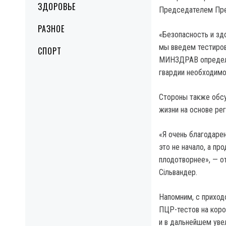
ЗДОРОВЬЕ
Председателем Пре
РАЗНОЕ
«Безопасность и зд
мы введем тестиров
СПОРТ
МИНЗДРАВ определяе
гвардии необходимо
Стороны также обсу
жизни на основе ре
«Я очень благодарен
это не начало, а п
плодотворнее», — о
Сільвандер.
Напомним, с приход
ПЦР-тестов на коро
и в дальнейшем уве