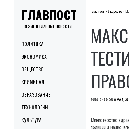
Skip
ГЛАВПОСТ
to
Главпост
>
Здоровье
>
Ма
content
МАКС
СВЕЖИЕ И ГЛАВНЫЕ НОВОСТИ
Primary
ПОЛИТИКА
Menu
ТЕСТ
ЭКОНОМИКА
ОБЩЕСТВО
ПРАВ
КРИМИНАЛ
ОБРАЗОВАНИЕ
PUBLISHED ON
8 МАЯ, 20
ТЕХНОЛОГИИ
КУЛЬТУРА
Министерство здрав
полиции и Национал