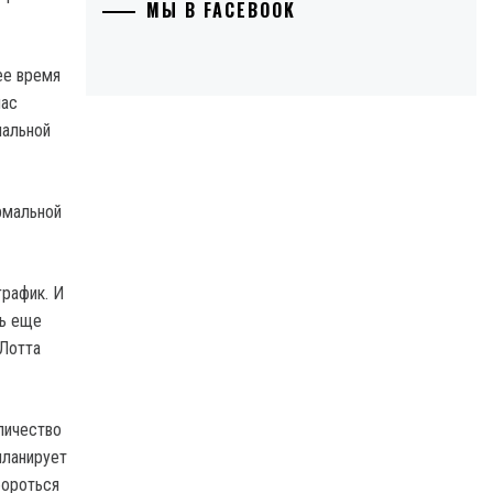
МЫ В FACEBOOK
ее время
час
нальной
рмальной
график. И
ть еще
 Лотта
личество
планирует
бороться