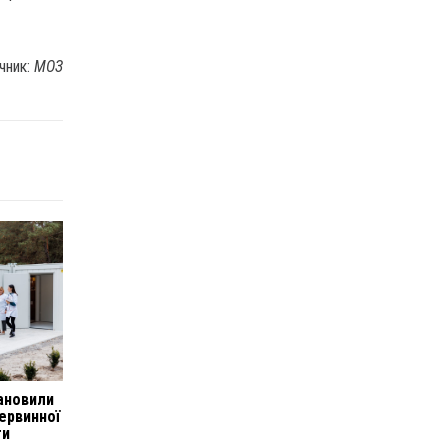
чник:
МОЗ
тановили
первинної
ги