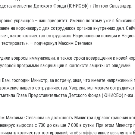
дставительства Детского Фонда (ЮНИСЕФ) г Лоттою Сільвандер.
оровье украинцев – наш приоритет. Именно поэтому уже в ближайш
ание на коронавирус для сотрудников органов внутренних дел. Сей
т, какое количество сотрудников Национальной полиции и Нацио
 тестировать», — подчеркнул Максим Степанов.
дили вопросы иммунизации, а также сроки возвращения к новой но
гулярной программы вакцинанции в контексте защиты от эпидемий.
 Вам, господин Министр, за встречу, зная, что имеете напряженный 
родолжение нашего сотрудничества. Уверена, мы можем сотруднича
тметила Глава Представительства Детского Фонда (ЮНИСЕФ) г-жа
ом Максима Степанова на должность Министра здравоохранения ко
навирус выросла с 700 до свыше 7 000 в сутки. При этом Министр 
личивать количество тестирований, чтобы эффективнее выявлять и 