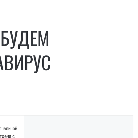
 БУДЕМ
АВИРУС
ональной
тречи с