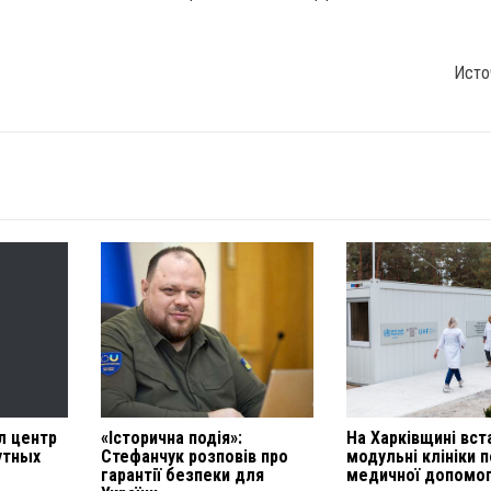
Исто
л центр
«Історична подія»:
На Харківщині вс
утных
Стефанчук розповів про
модульні клініки 
гарантії безпеки для
медичної допомо