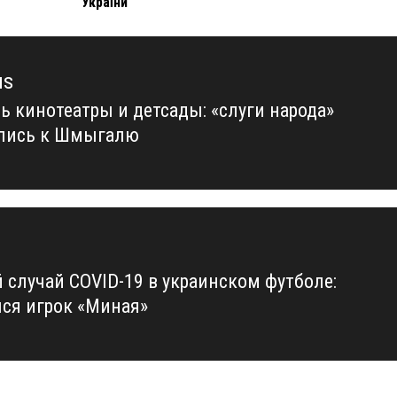
України
us
ь кинотеатры и детсады: «слуги народа»
us
лись к Шмыгалю
 случай COVID-19 в украинском футболе:
лся игрок «Миная»