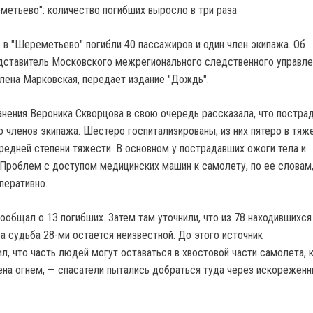
 в "Шереметьево" погибли 40 пассажиров и один член экипажа.
Об
ставитель Московского межрегионального следственного управле
лена Марковская, передает издание "Дождь".
нения Вероника Скворцова в свою очередь рассказала, что постра
о членов экипажа. Шестеро госпитализированы, из них пятеро в тя
средней степени тяжести. В основном у пострадавших ожоги тела и
 Проблем с доступом медицинских машин к самолету, по ее словам,
перативно.
ообщал о 13 погибших. Затем там уточнили, что из 78 находившихся
а судьба 28-ми остается неизвестной. До этого источник
л, что часть людей могут оставаться в хвостовой части самолета, 
на огнем, — спасатели пытались добраться туда через искорежен