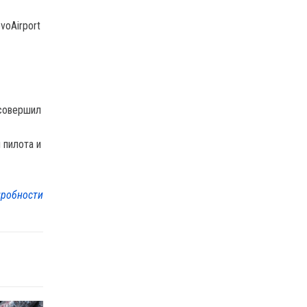
voAirport
 совершил
 пилота и
робности