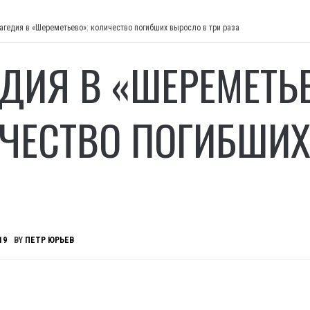
агедия в «Шереметьево»: количество погибших выросло в три раза
ЕДИЯ В «ШЕРЕМЕТЬ
ЧЕСТВО ПОГИБШИХ
19
BY
ПЕТР ЮРЬЕВ