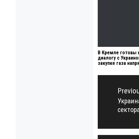
В Кремле готовы 
диалогу с Украино
закупке газа нап
Навигация
по
Previo
записям
Украин
Previo
сектора
post: