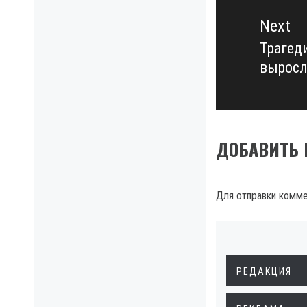
Next
Трагед
Next
выросл
post:
ДОБАВИТЬ
Для отправки комм
РЕДАКЦИЯ