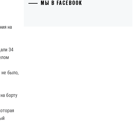
МЫ В FACEBOOK
ния на
дали 34
желом
 не было,
 на борту
которая
ный