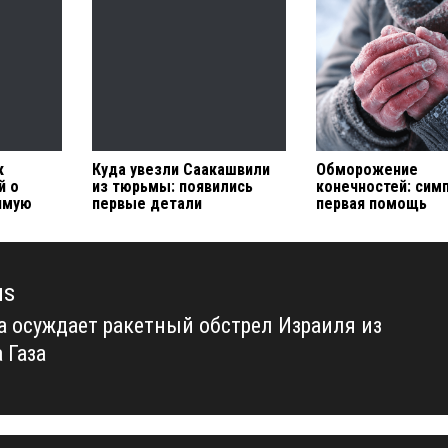
к
Куда увезли Саакашвили
Обморожение
й о
из тюрьмы: появились
конечностей: сим
рямую
первые детали
первая помощь
us
а осуждает ракетный обстрел Израиля из
us
 Газа