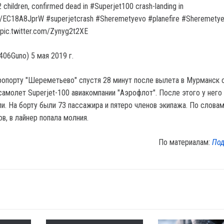
2 children, confirmed dead in #Superjet100 crash-landing in
o/EC18A8JprW #superjetcrash #Sheremetyevo #planefire #Sheremetye
 pic.twitter.com/Zynyg2t2XE
406Guno) 5 мая 2019 г.
ропорту "Шереметьево" спустя 28 минут после вылета в Мурманск
самолет Superjet-100 авиакомпании "Аэрофлот". После этого у него
и. На борту были 73 пассажира и пятеро членов экипажа. По словам
ов, в лайнер попала молния.
По материалам:
Под