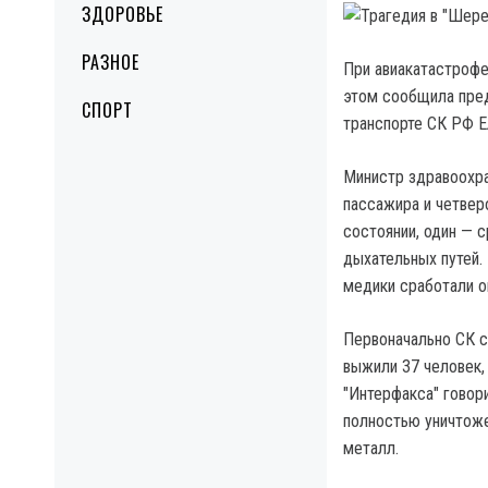
ЗДОРОВЬЕ
РАЗНОЕ
При авиакатастрофе
этом сообщила пред
СПОРТ
транспорте СК РФ Е
Министр здравоохра
пассажира и четвер
состоянии, один — 
дыхательных путей.
медики сработали о
Первоначально СК с
выжили 37 человек, 
"Интерфакса" говори
полностью уничтоже
металл.