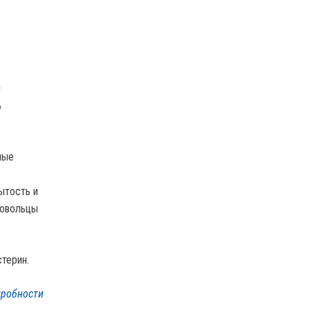
ы
ь
ные
ытость и
ровольцы
терин.
робности