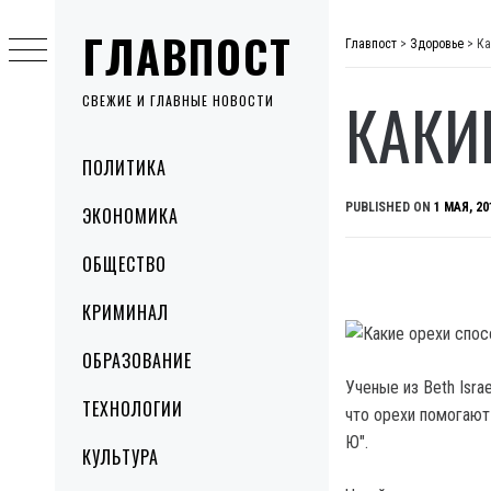
Skip
ГЛАВПОСТ
to
Главпост
>
Здоровье
>
Ка
content
КАКИ
СВЕЖИЕ И ГЛАВНЫЕ НОВОСТИ
Primary
ПОЛИТИКА
Menu
PUBLISHED ON
1 МАЯ, 20
ЭКОНОМИКА
ОБЩЕСТВО
КРИМИНАЛ
ОБРАЗОВАНИЕ
Ученые из Beth Isra
ТЕХНОЛОГИИ
что орехи помогают
Ю".
КУЛЬТУРА