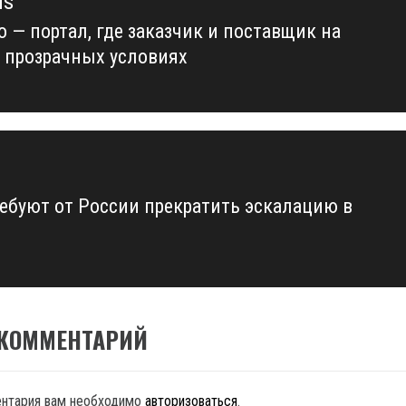
us
o — портал, где заказчик и поставщик на
us
 прозрачных условиях
ебуют от России прекратить эскалацию в
 КОММЕНТАРИЙ
ентария вам необходимо
авторизоваться
.