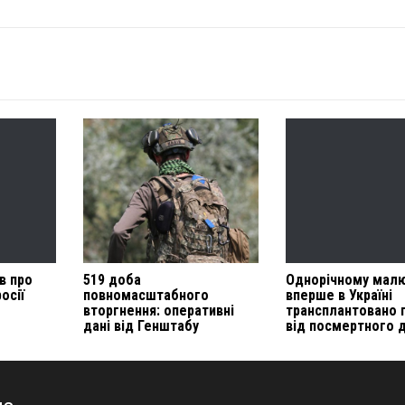
в про
519 доба
Однорічному мал
осії
повномасштабного
вперше в Україні
вторгнення: оперативні
трансплантовано 
дані від Генштабу
від посмертного 