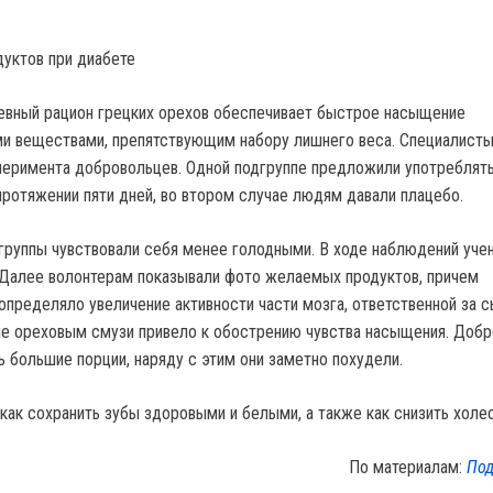
дуктов при диабете
евный рацион грецких орехов обеспечивает быстрое насыщение
и веществами, препятствующим набору лишнего веса. Специалист
перимента добровольцев. Одной подгруппе предложили употреблят
протяжении пяти дней, во втором случае людям давали плацебо.
группы чувствовали себя менее голодными. В ходе наблюдений уче
Далее волонтерам показывали фото желаемых продуктов, причем
пределяло увеличение активности части мозга, ответственной за с
ие ореховым смузи привело к обострению чувства насыщения. Доб
 большие порции, наряду с этим они заметно похудели.
как сохранить зубы здоровыми и белыми, а также как снизить холес
По материалам:
Под