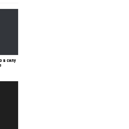
о в силу
е