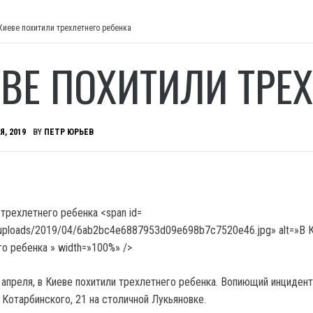
Киеве похитили трехлетнего ребенка
ЕВЕ ПОХИТИЛИ ТРЕ
Я, 2019
BY
ПЕТР ЮРЬЕВ
/uploads/2019/04/6ab2bc4e6887953d09e698b7c7520e46.jpg» alt=»В 
о ребенка » width=»100%» />
 апреля, в Киеве похитили трехлетнего ребенка. Вопиющий инцидент
 Котарбинского, 21 на столичной Лукьяновке.