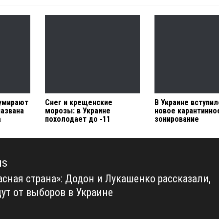
умирают
Снег и крещенские
В Украине вступил
названа
морозы: в Украине
новое карантинно
а
похолодает до -11
зонирование
us
асная страна»: Додон и Лукашенко рассказали,
us
дут от выборов в Украине