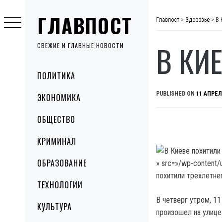
Skip
ГЛАВПОСТ
to
Главпост
>
Здоровье
>
В 
content
В КИ
СВЕЖИЕ И ГЛАВНЫЕ НОВОСТИ
Primary
ПОЛИТИКА
Menu
PUBLISHED ON
11 АПРЕЛ
ЭКОНОМИКА
ОБЩЕСТВО
КРИМИНАЛ
ОБРАЗОВАНИЕ
» src=»/wp-content
похитили трехлетнег
ТЕХНОЛОГИИ
В четверг утром, 11
КУЛЬТУРА
произошел на улице