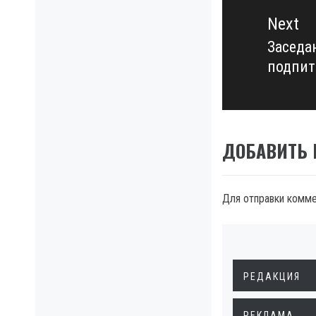
Next
Заседа
Next
подпит
post:
ДОБАВИТЬ
Для отправки комм
РЕДАКЦИЯ
РЕКЛАМА