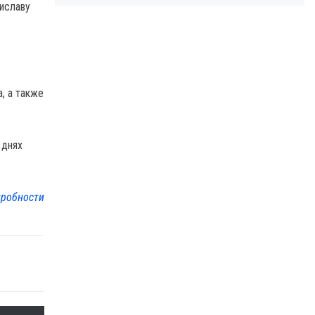
иславу
, а также
 днях
робности