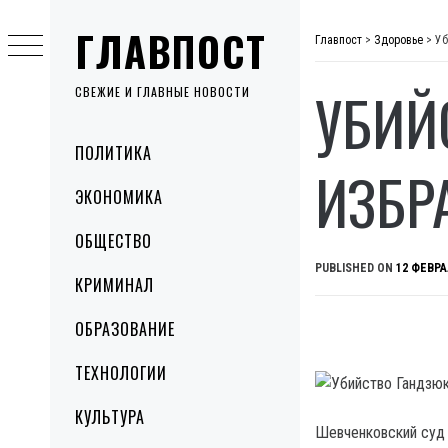
Skip
ГЛАВПОСТ
to
Главпост
>
Здоровье
>
Уб
content
УБИЙ
СВЕЖИЕ И ГЛАВНЫЕ НОВОСТИ
Primary
ПОЛИТИКА
Menu
ИЗБР
ЭКОНОМИКА
ОБЩЕСТВО
PUBLISHED ON
12 ФЕВРА
КРИМИНАЛ
ОБРАЗОВАНИЕ
ТЕХНОЛОГИИ
КУЛЬТУРА
Шевченковский суд 