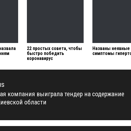
 назвала
22 простых совета, чтобы
Названы неявные
анням
быстро победить
симптомы гиперт
коронавирус
us
ая компания выиграла тендер на содержание
us
Киевской области