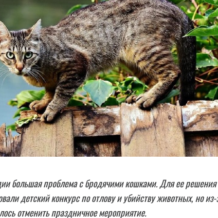
дии большая проблема с бродячими кошками. Для ее решения
овали детский конкурс по отлову и убийству животных, но из-
лось отменить праздничное мероприятие.