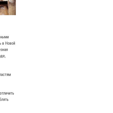
жными
ь в Новой
езная
оде,
ластям
 отличить
блять