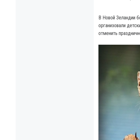
B Новой Зеландии б
организовали детски
отменить праздничн