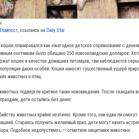
u
Главпост
, ссылаясь на
Daily Star
.
а кошек планировался как ежегодное детское соревнование с дене
ивным охотникам было обещано 250 новозеландских долларов. Хот
ржат кошек в качестве домашних питомцев, там наблюдается серь
популяции диких особей. Кошки наносят существенный ущерб прир
ких животных и птиц.
животных подвергли критике такие нововведения. После скандала в
праздник, дети остались без денег.
бийству животных крайне неэтично. Кроме того, они едва ли смогут
ашней. Стараясь получить желаемый приз, дети могут начать истре
бора. Подобное недопустимо», — отметили защитники животных.