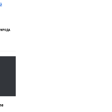
Й
РИРОДА
ле
е