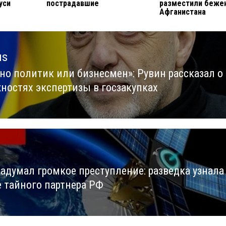
уси
пострадавшие
разместили беже
Афганистана
us
но политик или бизнесмен»: Рувин рассказал о
us
ностях экспертизы в госзакупках
задумал громкое преступление: разведка узнала
е тайного партнера РФ