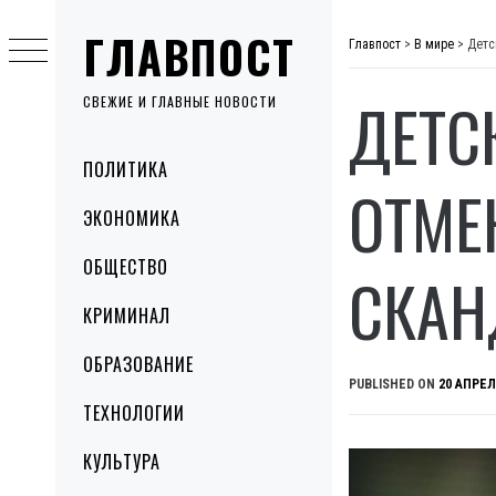
Skip
ГЛАВПОСТ
to
Главпост
>
В мире
>
Детс
content
ДЕТС
СВЕЖИЕ И ГЛАВНЫЕ НОВОСТИ
Primary
ПОЛИТИКА
Menu
ОТМЕ
ЭКОНОМИКА
ОБЩЕСТВО
СКАН
КРИМИНАЛ
ОБРАЗОВАНИЕ
PUBLISHED ON
20 АПРЕЛ
ТЕХНОЛОГИИ
КУЛЬТУРА