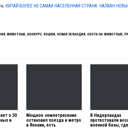
ли,
КИТАЙ БОЛЕЕ НЕ САМАЯ НАСЕЛЕННАЯ СТРАНА: НАЗВАН НОВЫ
НИЕ ЖИВОТНЫЕ
,
КОНКУРС
,
КОШКИ
,
НОВАЯ ЗЕЛАНДИЯ
,
ОХОТА НА ЖИВОТНЫХ
,
П
яет о 30
Мощное землетрясение
В Нидерландах
ных и
остановил поезда и метро
протестовали воз
в Японии, есть
военной базы, гд