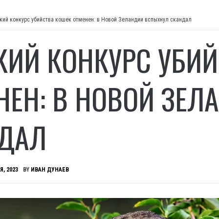
кий конкурс убийства кошек отменен: в Новой Зеландии вспыхнул скандал
КИЙ КОНКУРС УБИ
НЕН: В НОВОЙ ЗЕ
ДАЛ
Я, 2023
BY
ИВАН ДУНАЕВ