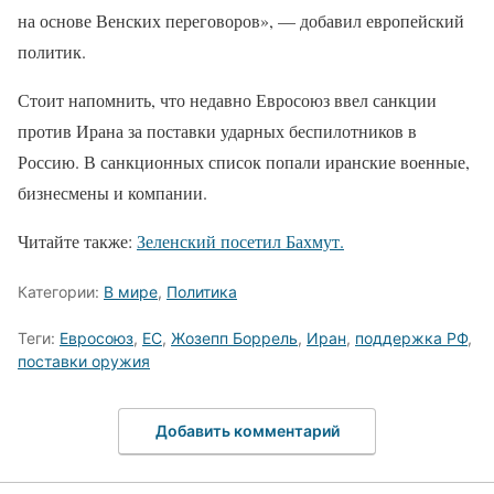
на основе Венских переговоров», — добавил европейский
политик.
Стоит напомнить, что недавно Евросоюз ввел санкции
против Ирана за поставки ударных беспилотников в
Россию. В санкционных список попали иранские военные,
бизнесмены и компании.
Читайте также:
Зеленский посетил Бахмут.
Категории:
В мире
,
Политика
Теги:
Евросоюз
,
ЕС
,
Жозепп Боррель
,
Иран
,
поддержка РФ
,
поставки оружия
Добавить комментарий