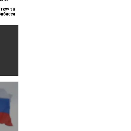
й
тку» за
онбасса