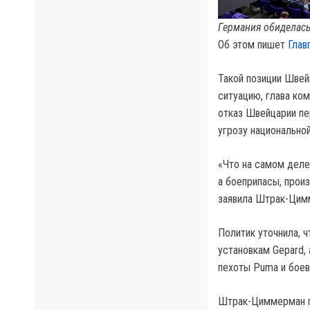
Германия обиделась
Об этом пишет
Глав
Такой позиции Швей
ситуацию, глава ко
отказ Швейцарии пе
угрозу национально
«Что на самом деле
а боеприпасы, прои
заявила Штрак-Цим
Политик уточнила, 
установкам Gepard,
пехоты Puma и боевы
Штрак-Циммерман по