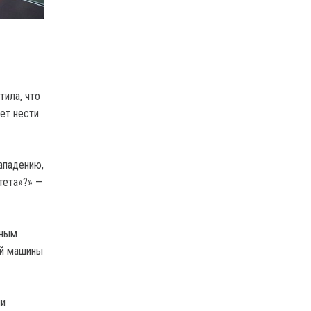
ила, что
ет нести
ападению,
тета»?» —
тным
ой машины
ли