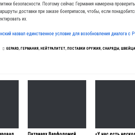
олитики безопасности. Поэтому сейчас Германия намерена проверить
ршруты доставки при заказе боеприпасов, чтобы, если понадобитс
ктировать их.
нский назвал единственное условие для возобновления диалога с Р
GEPARD
,
ГЕРМАНИЯ
,
НЕЙТРАЛИТЕТ
,
ПОСТАВКИ ОРУЖИЯ
,
СНАРЯДЫ
,
ШВЕЙЦА
ировал
Патриарх Варфоломей
«У нас есть неско