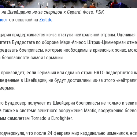
 на Швейцарию из-за снарядов к Gepard. Фото: РБК
пост
со ссылкой на
Zeit.de.
цария придерживается из-за статуса нейтральной страны. Оценивая
митета Бундестага по обороне Мари-Агнесс Штрак-Циммерман отмет
редавать боеприпасы, которые необходимы в кризисных зонах, мож
й безопасности самой Германии.
 произойдет, если Германия или одна из стран НАТО подвергнется н
зведенные в Швейцарии, не будут доставлены из-за этого «нейтрали
мерман.
что Бундесвер получает из Швейцарии боеприпасы не только к зени
 а также к системе зенитного вооружения Mantis, вооружению боев
м самолетам Tornado и Eurofighter.
дчеркнула, что после 24 февраля мир кардинально изменился, ес