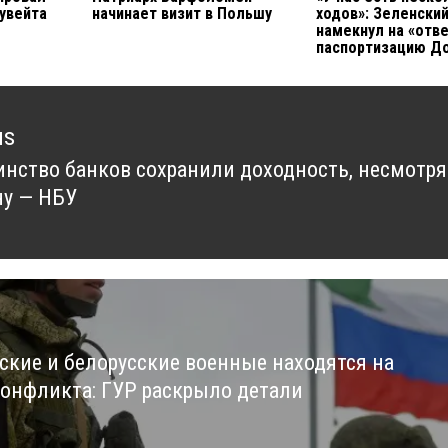
Кувейта
начинает визит в Польшу
ходов»: Зеленски
намекнул на «отве
паспортизацию Д
us
нство банков сохранили доходность, несмотря
us
ну — НБУ
ские и белорусские военные находятся на
конфликта: ГУР раскрыло детали