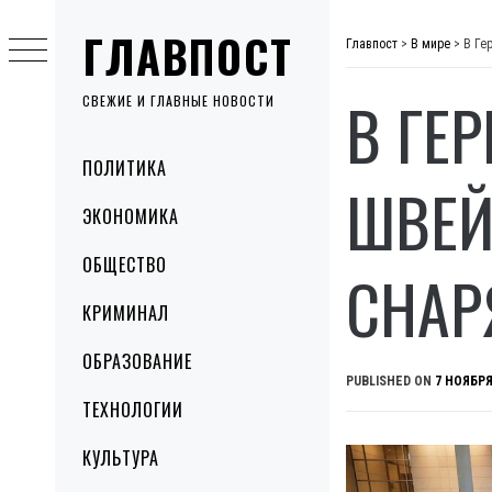
Skip
ГЛАВПОСТ
to
Главпост
>
В мире
>
В Ге
content
В ГЕ
СВЕЖИЕ И ГЛАВНЫЕ НОВОСТИ
Primary
ПОЛИТИКА
Menu
ШВЕЙ
ЭКОНОМИКА
ОБЩЕСТВО
СНАР
КРИМИНАЛ
ОБРАЗОВАНИЕ
PUBLISHED ON
7 НОЯБРЯ
ТЕХНОЛОГИИ
КУЛЬТУРА