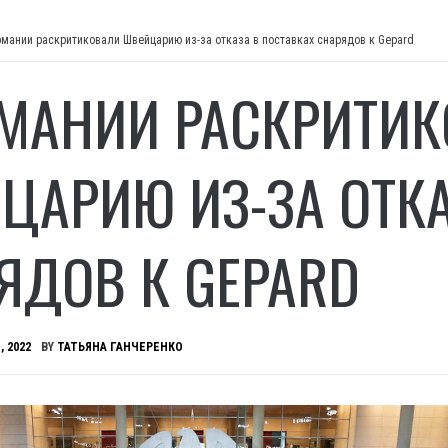
рмании раскритиковали Швейцарию из-за отказа в поставках снарядов к Gepard
РМАНИИ РАСКРИТИ
ЦАРИЮ ИЗ-ЗА ОТКА
ЯДОВ К GEPARD
, 2022
BY
ТАТЬЯНА ГАНЧЕРЕНКО